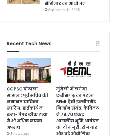
सेमिनार का आयोजन
September 11, 2025
Recent Tech News
CGPSC घोटाला
मुंगेली में लगेगा
मामला: पूर्व सचिव की
छत्तीसगढ़ का पहला
जमानत याचिका
BEML हैवी इक्वीपमेंट
खारिज, हाईकोर्ट ने
निर्माण संयंत्र, कैबिनेट
कहा- पेपर लीक हत्या
ने 79.70 एकड़
से भी अधिक जघन्य
शासकीय भूमि आबंटन
अपराध
को दी मंजूरी, रोजगार
और बड़े औद्योगिक
3 hours ago