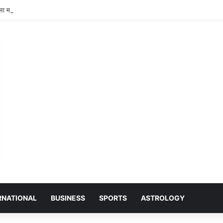
मामला: पूर्व सचिव की जमानत याचिका खारिज, हाईकोर्ट ने कहा- पेपर लीक हत्या से भी अधिक 
RNATIONAL
BUSINESS
SPORTS
ASTROLOGY