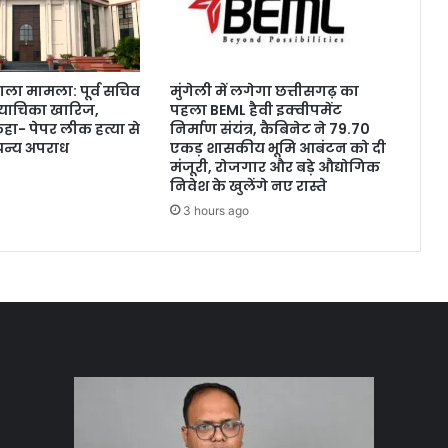
ला मामला: पूर्व सचिव
मुंगेली में लगेगा छत्तीसगढ़ का
याचिका खारिज,
पहला BEML हैवी इक्वीपमेंट
कहा- पेपर लीक हत्या से
निर्माण संयंत्र, कैबिनेट ने 79.70
न्य अपराध
एकड़ शासकीय भूमि आबंटन को दी
मंजूरी, रोजगार और बड़े औद्योगिक
निवेश के खुलेंगे नए रास्ते
3 hours ago