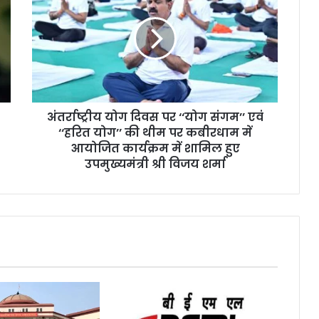
दिवस
पर
‘‘योग
संगम’’
एवं
‘‘हरित
योग’’
अंतर्राष्ट्रीय योग दिवस पर ‘‘योग संगम’’ एवं
की
थीम
‘‘हरित योग’’ की थीम पर कबीरधाम में
पर
आयोजित कार्यक्रम में शामिल हुए
कबीरधाम
उपमुख्यमंत्री श्री विजय शर्मा
में
आयोजित
कार्यक्रम
में
शामिल
हुए
उपमुख्यमंत्री
श्री
विजय
शर्मा