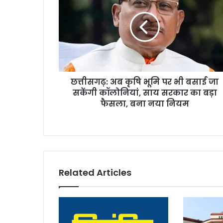
कृषि
भूमि
पर
भी
बसाई
जा
सकेंगी
छत्तीसगढ़: अब कृषि भूमि पर भी बसाई जा
कॉलोनियां,
साय
सकेंगी कॉलोनियां, साय सरकार का बड़ा
सरकार
फैसला, बना नया नियम
का
बड़ा
फैसला,
बना
नया
नियम
Related Articles