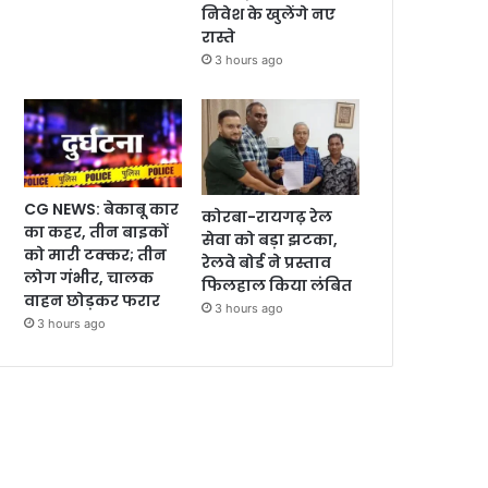
निवेश के खुलेंगे नए
रास्ते
3 hours ago
CG NEWS: बेकाबू कार
कोरबा-रायगढ़ रेल
का कहर, तीन बाइकों
सेवा को बड़ा झटका,
को मारी टक्कर; तीन
रेलवे बोर्ड ने प्रस्ताव
लोग गंभीर, चालक
फिलहाल किया लंबित
वाहन छोड़कर फरार
3 hours ago
3 hours ago