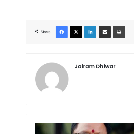
Facebook
X
LinkedIn
Share via Email
Print
Share
Jairam Dhiwar
छत्तीसगढ़:
अब