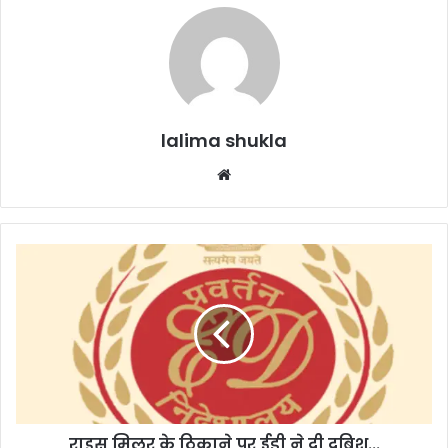
lalima shukla
Website
राइस
मिलर
के
ठिकाने
पर
ईडी
ने
दी
दबिश...
राइस मिलर के ठिकाने पर ईडी ने दी दबिश...