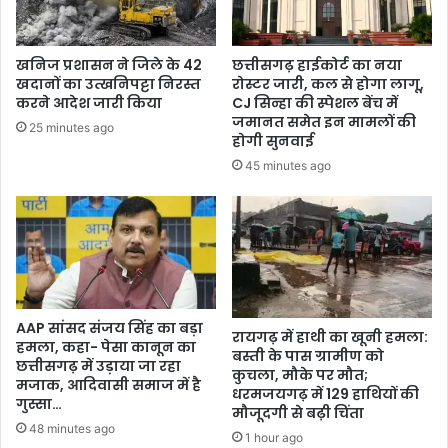
खनिज प्रशासन ने जिले के 42
छत्तीसगढ़ हाईकोर्ट का नया
खदानों का उत्खनिपट्टा निरस्त
रोस्टर जारी, कल से होगा लागू,
करने आदेश जारी किया
CJ सिन्हा की स्पेशल बेंच में
जमानत समेत इन मामलों की
25 minutes ago
होगी सुनवाई
45 minutes ago
AAP सांसद संजय सिंह का बड़ा
रायगढ़ में हाथी का खूनी हमला:
हमला, कहा- पेसा कानून का
बस्ती के पास ग्रामीण को
छत्तीसगढ़ में उड़ाया जा रहा
कुचला, मौके पर मौत;
मजाक, आदिवासी समाज में है
धरमजयगढ़ में 129 हाथियों की
गुस्सा…
मौजूदगी से बढ़ी चिंता
48 minutes ago
1 hour ago