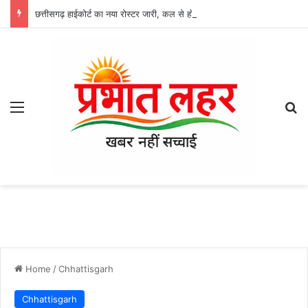
छत्तीसगढ़ हाईकोर्ट का नया रोस्टर जारी, कल से होगा लागू, CJ सिन्हा की स्पेशल बेंच में जमानत समेत इन मामलों की होगी सुनवाई
Menu
Se
Home
/
Chhattisgarh
Chhattisgarh