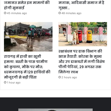
जमानत समेत इन मामलों की
मजाक, आदिवासी समाज में है
होगी सुनवाई
गुस्सा…
45 minutes ago
48 minutes ago
रक्षाबंधन पर डाक विभाग की
खास तैयारी: कोरबा के मुख्य
रायगढ़ में हाथी का खूनी
और उप डाकघरों में लगी विशेष
हमला: बस्ती के पास ग्रामीण
पीली पेटियां, 29 अगस्त तक
को कुचला, मौके पर मौत;
मिलेगा लाभ
धरमजयगढ़ में 129 हाथियों की
मौजूदगी से बढ़ी चिंता
2 hours ago
1 hour ago