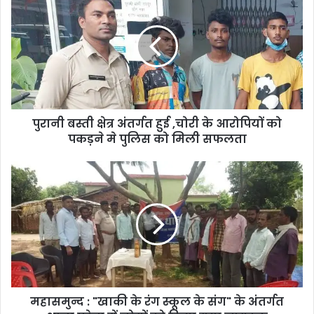
बस्ती
क्षेत्र
अंतर्गत
हुई
,चोरी
के
आरोपियों
को
पुरानी बस्ती क्षेत्र अंतर्गत हुई ,चोरी के आरोपियों को
पकड़ने
मे
पकड़ने मे पुलिस को मिली सफलता
पुलिस
को
महासमुन्द
मिली
:
सफलता
"खाकी
के
रंग
स्कूल
के
संग"
के
महासमुन्द : "खाकी के रंग स्कूल के संग" के अंतर्गत
अंतर्गत