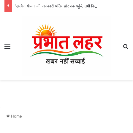
’प्रत्येक योजना की जानकारी अंतिम छोर तक पहुंचे, तभी विकसित भारत का होगा संकल्प साकार -श्री नेहरू राम निषाद’
Menu
Se
Home