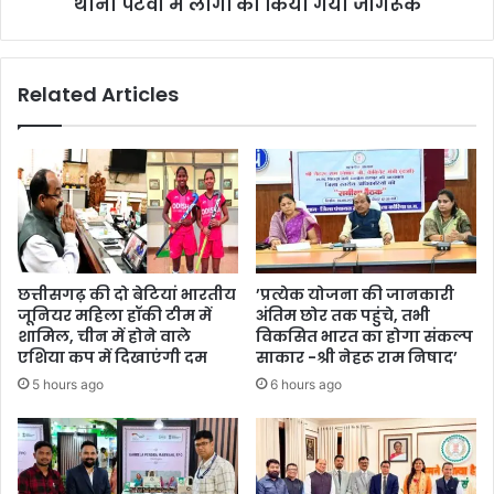
थाना
थाना पटेवा में लोगों को किया गया जागरूक
पटेवा
में
लोगों
Related Articles
को
किया
गया
जागरूक
छत्तीसगढ़ की दो बेटियां भारतीय
’प्रत्येक योजना की जानकारी
जूनियर महिला हॉकी टीम में
अंतिम छोर तक पहुंचे, तभी
शामिल, चीन में होने वाले
विकसित भारत का होगा संकल्प
एशिया कप में दिखाएंगी दम
साकार -श्री नेहरू राम निषाद’
5 hours ago
6 hours ago