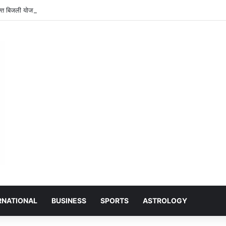
ुफ्त बिजली योजना से बदल रही छत्तीसगढ़ की तस्वीर, हजारों परिवारों को मिल रही राहत; पेंड्रा क
RNATIONAL
BUSINESS
SPORTS
ASTROLOGY