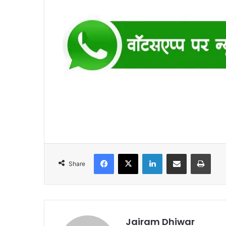
Facebook
X
LinkedIn
Share via Email
Print
Share
Jairam Dhiwar