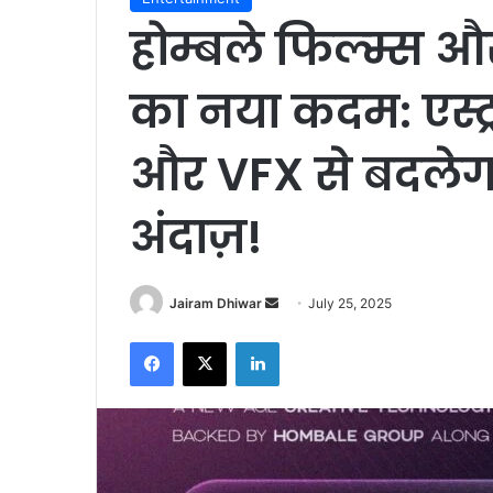
होम्बले फिल्म्स 
का नया कदम: एस्ट्र
और VFX से बदलेग
अंदाज़!
Send
Jairam Dhiwar
July 25, 2025
an
Facebook
X
LinkedIn
email