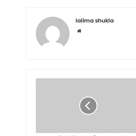
lalima shukla
Website
जनदर्शन
में
ईलाज
के
लिए
आवेदन
लेकर
पहुंची
दीपिका