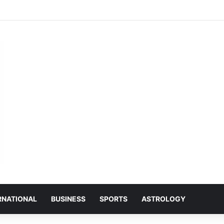
 में भ्रष्टाचार का आरोप: कटघोरा में युवा कांग्रेस का अर्धनग्न प्रदर्शन, चक्काजाम का प्रयास
RNATIONAL
BUSINESS
SPORTS
ASTROLOGY