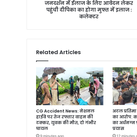
जनदर्शन में ईलाज के लिए आवेदन लेकर
का
होगा
पहुंची दीपिका का होगा मुफ्त में इलाज :
मुफ्त
कलेक्टर
में
इलाज
:
कलेक्टर
Related Articles
CG Accident News: नेशनल
अटल प्रतिमा न
हाईवे पर तेज रफ्तार वाहन की
का आरोप: कटघ
टक्कर, युवक की मौत, दो गंभीर
का अर्धनग्न 
घायल
प्रयास
9 minutes ago
12 minutes 