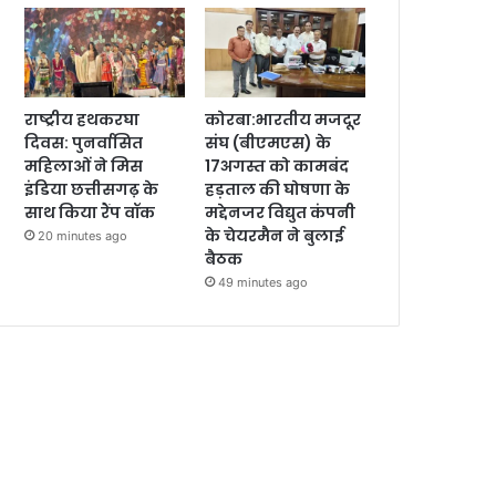
राष्ट्रीय हथकरघा
कोरबा:भारतीय मजदूर
दिवस: पुनर्वासित
संघ (बीएमएस) के
महिलाओं ने मिस
17अगस्त को कामबंद
इंडिया छत्तीसगढ़ के
हड़ताल की घोषणा के
साथ किया रैंप वॉक
मद्देनजर विद्युत कंपनी
के चेयरमैन ने बुलाई
20 minutes ago
बैठक
49 minutes ago