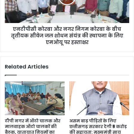
कोरबा
के
बीच
तृतीयक
एनटीपीसी कोरबा और नगर निगम कोरबा के बीच
सीवेज
जल
तृतीयक सीवेज जल शोधन संयंत्र की स्थापना के लिए
शोधन
एमओयू पर हस्ताक्षर
संयंत्र
की
स्थापना
Related Articles
के
लिए
एमओयू
पर
हस्ताक्षर
टीपी नगर में ऑटो चालक और
असम बाढ़ पीड़ितों के लिए
मालवाहक ऑटो चालकों की
छत्तीसगढ़ सरकार देगी ₹5 करोड़
बैठक, यातायात नियमों का
की सहायता: मुख्यमंत्री साय