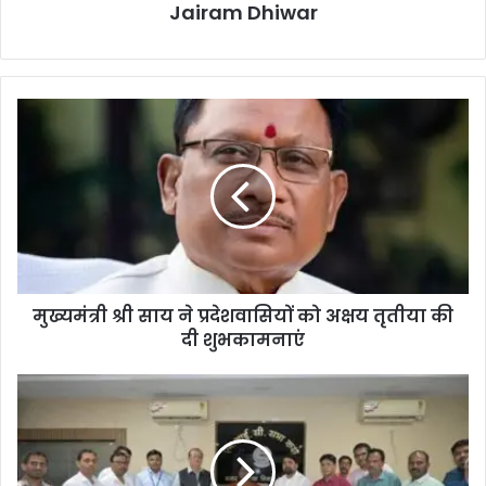
Jairam Dhiwar
मुख्यमंत्री
श्री
साय
ने
प्रदेशवासियों
को
अक्षय
तृतीया
की
मुख्यमंत्री श्री साय ने प्रदेशवासियों को अक्षय तृतीया की
दी
शुभकामनाएं
दी शुभकामनाएं
एनटीपीसी
कोरबा
और
नगर
निगम