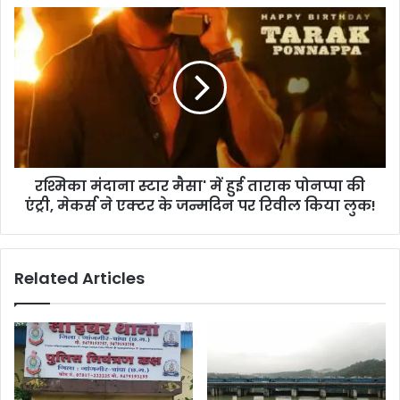
अनुपम
रश्मिका
पटेल
मंदाना
नारायणपुर
स्टार
के
मैसा'
प्रभारी
में
DTO
हुई
बने
ताराक
पोनप्पा
की
रश्मिका मंदाना स्टार मैसा' में हुई ताराक पोनप्पा की
एंट्री,
मेकर्स
एंट्री, मेकर्स ने एक्टर के जन्मदिन पर रिवील किया लुक!
ने
एक्टर
के
Related Articles
जन्मदिन
पर
रिवील
किया
लुक!