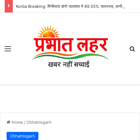
Korba Breaking: मिनीमाता बांगो जलाशय में 89.55% जलभराव, कभी भी खोले जा सकते हैं गेट; हसदेव नदी किनारे बसे गांवों में अलर्ट…
Menu
Se
Home
/
Chhattisgarh
Chhattisgarh