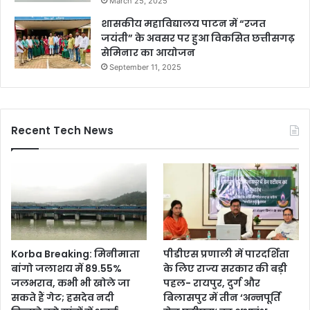
March 25, 2025
शासकीय महाविद्यालय पाटन में “रजत
जयंती” के अवसर पर हुआ विकसित छत्तीसगढ़
सेमिनार का आयोजन
September 11, 2025
Recent Tech News
Korba Breaking: मिनीमाता
पीडीएस प्रणाली में पारदर्शिता
बांगो जलाशय में 89.55%
के लिए राज्य सरकार की बड़ी
जलभराव, कभी भी खोले जा
पहल- रायपुर, दुर्ग और
सकते हैं गेट; हसदेव नदी
बिलासपुर में तीन ‘अन्नपूर्ति