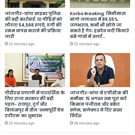
जांजगीर-चांपा साइबर पुलिस
Korba Breaking: मिनीमाता
की बड़ी कार्रवाई: 10 पीड़ितों को
बांगो जलाशय में 89.55%
लौटाए 54,568 रुपये, ठगी की
जलभराव, कभी भी खोले जा
रकम वापस कराने की प्रक्रिया
सकते हैं गेट; हसदेव नदी किनारे
जारी
बसे गांवों में अलर्ट…
22 minutes ago
22 minutes ago
पीडीएस प्रणाली में पारदर्शिता के
जांजगीर-चांपा में एग्रीस्टैक की
लिए राज्य सरकार की बड़ी
समीक्षा: 15 अगस्त तक पूरा करें
पहल- रायपुर, दुर्ग और
किसान पंजीयन और बकेट
बिलासपुर में तीन ‘अन्नपूर्ति ग्रेन
क्लेम, कलेक्टर ने दिए सख्त
एटीएम‘ का शुभारंभ
निर्देश
25 minutes ago
28 minutes ago