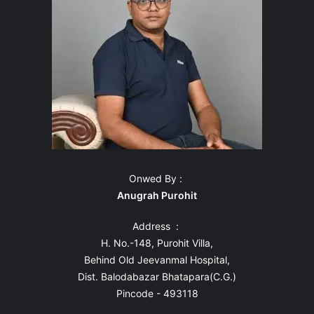
Onwed By :
Anugrah Purohit
Address :
H. No.-148, Purohit Villa,
Behind Old Jeevanmal Hospital,
Dist. Balodabazar Bhatapara(C.G.)
Pincode - 493118