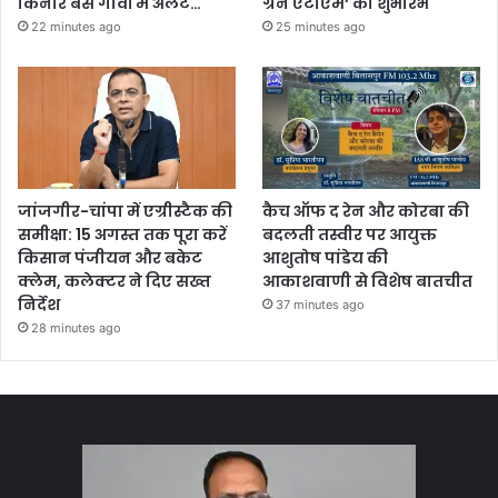
किनारे बसे गांवों में अलर्ट…
ग्रेन एटीएम‘ का शुभारंभ
22 minutes ago
25 minutes ago
जांजगीर-चांपा में एग्रीस्टैक की
कैच ऑफ द रेन और कोरबा की
समीक्षा: 15 अगस्त तक पूरा करें
बदलती तस्वीर पर आयुक्त
किसान पंजीयन और बकेट
आशुतोष पांडेय की
क्लेम, कलेक्टर ने दिए सख्त
आकाशवाणी से विशेष बातचीत
निर्देश
37 minutes ago
28 minutes ago