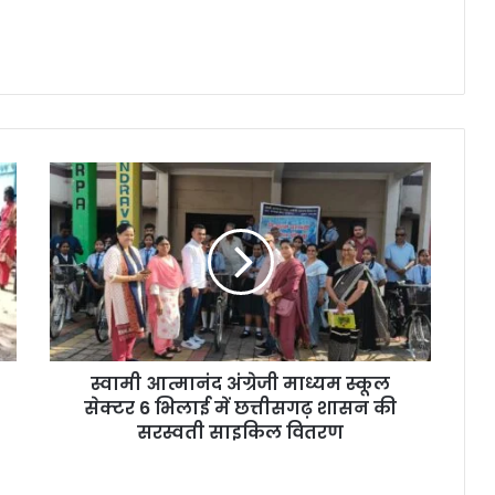
स्वामी
आत्मानंद
अंग्रेजी
माध्यम
स्कूल
सेक्टर
6
भिलाई
में
स्वामी आत्मानंद अंग्रेजी माध्यम स्कूल
छत्तीसगढ़
शासन
सेक्टर 6 भिलाई में छत्तीसगढ़ शासन की
की
सरस्वती साइकिल वितरण
सरस्वती
साइकिल