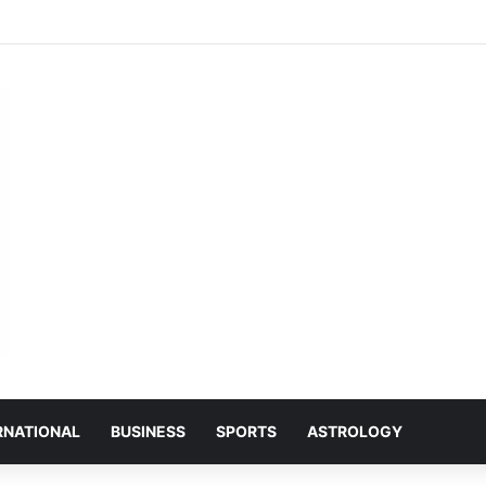
ा ग्राउंड में आयोजित शिव महापुराण में सम्मिलित हुए राजेश्री महन्त रामसुंदर दास
RNATIONAL
BUSINESS
SPORTS
ASTROLOGY