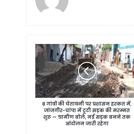
8
गांवों
की
चेतावनी
पर
प्रशासन
हरकत
में,
जांजगीर-
8 गांवों की चेतावनी पर प्रशासन हरकत में,
चांपा
में
जांजगीर-चांपा में टूटी सड़क की मरम्मत
टूटी
शुरू — ग्रामीण बोले, नई सड़क बनने तक
सड़क
आंदोलन जारी रहेगा
की