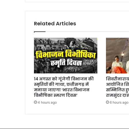
मरम्मत
शुरू
—
ग्रामीण
Related Articles
बोले,
नई
सड़क
बनने
तक
आंदोलन
जारी
रहेगा
14 अगस्त को गूंजेगी विभाजन की
शिवरीनारायण 
स्मृतियों की गाथा, छत्तीसगढ़ में
आयोजित शिव
मनाया जाएगा ‘भारत विभाजन
सम्मिलित हुए
विभीषिका स्मरण दिवस’
रामसुंदर दा
4 hours ago
6 hours ago