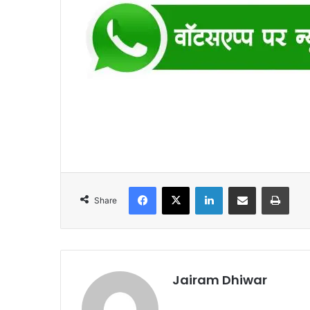
Facebook
X
LinkedIn
Share via Email
Print
Share
Jairam Dhiwar