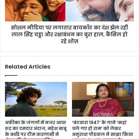
का
रोक
दंश
ना
झेल
सके’
रही
सोशल मीडिया पर लगातार बायकॉट का दंश झेल रही
लाल
सिंह
लाल सिंह चड्ढा और रक्षाबंधन का बुरा हाल, कैंसिल हो
चड्ढा
रहे शोज़
और
रक्षाबंधन
का
Related Articles
बुरा
हाल,
कैंसिल
हो
रहे
शोज़
अफ्रीका के जंगलों में नजर आया
‘बंटवारा 1947’ के गाने ‘कहां
रुद्र का दमदार अंदाज, महेश बाबू
चले गए हो राम’ को लेकर
के बर्थडे पर टीम वाराणसी ने
अनुराधा पौडवाल ने साझा किया