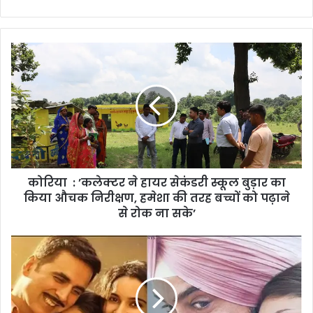
कोरिया
:
’कलेक्टर
ने
हायर
सेकंडरी
स्कूल
बुड़ार
का
कोरिया : ’कलेक्टर ने हायर सेकंडरी स्कूल बुड़ार का
किया
औचक
किया औचक निरीक्षण, हमेशा की तरह बच्चों को पढ़ाने
निरीक्षण,
से रोक ना सके’
हमेशा
की
सोशल
तरह
मीडिया
बच्चों
पर
को
लगातार
पढ़ाने
बायकॉट
से