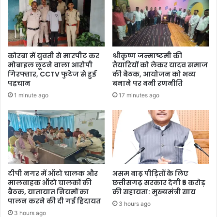
कोरबा में युवती से मारपीट कर
श्रीकृष्ण जन्माष्टमी की
मोबाइल लूटने वाला आरोपी
तैयारियों को लेकर यादव समाज
गिरफ्तार, CCTV फुटेज से हुई
की बैठक, आयोजन को भव्य
पहचान
बनाने पर बनी रणनीति
1 minute ago
17 minutes ago
टीपी नगर में ऑटो चालक और
असम बाढ़ पीड़ितों के लिए
मालवाहक ऑटो चालकों की
छत्तीसगढ़ सरकार देगी ₹5 करोड़
बैठक, यातायात नियमों का
की सहायता: मुख्यमंत्री साय
पालन करने की दी गई हिदायत
3 hours ago
3 hours ago