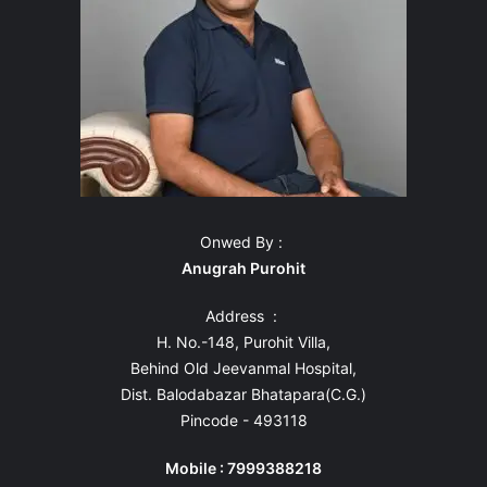
Onwed By :
Anugrah Purohit
Address :
H. No.-148, Purohit Villa,
Behind Old Jeevanmal Hospital,
Dist. Balodabazar Bhatapara(C.G.)
Pincode - 493118
Mobile : 7999388218