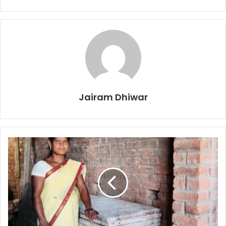
Jairam Dhiwar
शासन
की
योजनाओं
से
सशक्त
बनी
जशपुर
की