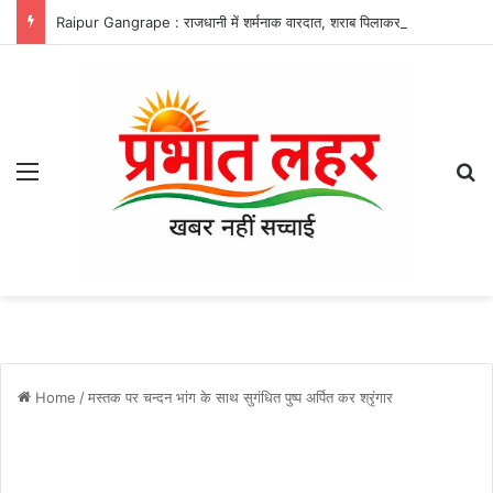
Raipur Gangrape : राजधानी में शर्मनाक वारदात, शराब पिलाकर महिला से गैंगरेप, नाबालिग समेत 4 गिरफ्तार
Menu
Se
Home
/
मस्तक पर चन्दन भांग के साथ सुगंधित पुष्प अर्पित कर श्रृंगार