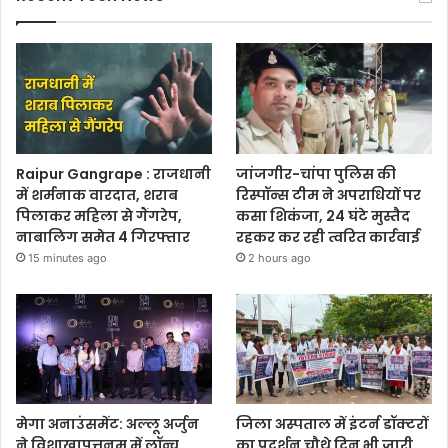
Raipur Gangrape : राजधानी
जांजगीर-चांपा पुलिस की
में शर्मनाक वारदात, शराब
रिस्पॉन्स टीम ने अपराधियों पर
पिलाकर महिला से गैंगरेप,
कसा शिकंजा, 24 घंटे मुस्तैद
नाबालिग समेत 4 गिरफ्तार
रहकर कर रही त्वरित कार्रवाई
15 minutes ago
2 hours ago
मेगा अनाउंसमेंट: अल्लू अर्जुन
जिला अस्पताल में इंटर्न डॉक्टरों
ने विशाखापत्तनम में लॉन्च
का प्रदर्शन चौथे दिन भी जारी