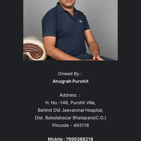
Onwed By :
Anugrah Purohit
Address :
H. No.-148, Purohit Villa,
Behind Old Jeevanmal Hospital,
Dist. Balodabazar Bhatapara(C.G.)
Pincode - 493118
Mobile : 7999388218