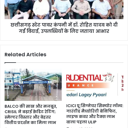
डॉ.
रोहित
यादव
को
छत्तीसगढ़ स्टेट पावर कंपनी में डॉ. रोहित यादव को दी
दी
गई
गई विदाई, उपलब्धियों के लिए जताया आभार
विदाई,
उपलब्धियों
के
Related Articles
लिए
जताया
आभार
ICICI प्रू सिग्नेचर सिक्योर लॉन्च:
BALCO की साख और मजबूत,
गारंटीड मैच्योरिटी बेनिफिट,
CRISIL ने बढ़ाई क्रेडिट रेटिंग;
लाइफ कवर और टैक्स लाभ
स्मेल्टर विस्तार और बेहतर
वाला पहला ULIP
वित्तीय प्रदर्शन का मिला लाभ