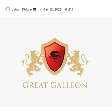
Send
Jairam Dhiwar
May 12, 2026
211
an
email