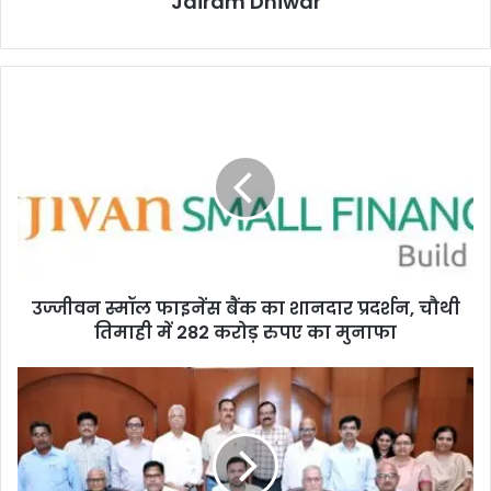
Jairam Dhiwar
उज्जीवन
स्मॉल
फाइनेंस
बैंक
का
शानदार
प्रदर्शन,
चौथी
तिमाही
उज्जीवन स्मॉल फाइनेंस बैंक का शानदार प्रदर्शन, चौथी
में
282
तिमाही में 282 करोड़ रुपए का मुनाफा
करोड़
रुपए
छत्तीसगढ़
का
स्टेट
मुनाफा
पावर
कंपनी
में