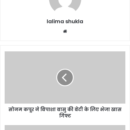
lalima shukla
Website
सोनम
कपूर
ने
बिपाशा
बासु
की
बेटी
के
लिए
सोनम कपूर ने बिपाशा बासु की बेटी के लिए भेजा खास
भेजा
खास
गिफ्ट
गिफ्ट
BIG