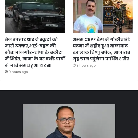
तेज रफ्तार थार ने स्कूटी को
असम CRPF कैंप में गोलीबारी:
मारी टक्कर,भाई-बहन की
घटना में शहीद हुआ बालाघाट
मौत:जांजगीर-चांपा के बलौदा
का लाल विष्णु बघेल, आज रात
में भिड़ंत, मामा के घर बर्थडे पार्टी
गृह ग्राम पहुंचेगा पार्थिव शरीर
में जाते समय हुआ हादसा
9 hours ago
9 hours ago