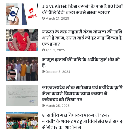
Jio vs Airtel: किस कंपनी के पास है 90 दिनों
की वैलिडिटी वाला सबसे सस्ता प्लान?
March 21, 2025
जरूरत के वक्त महतारी वंदन योजना की राशि
आती है काम, संतरा बाई को हर माह मिलता है
एक हजार
April 2, 2025
मासूम कृतार्थ की बलि के शरीके जुर्म और भी
हैं…
October 8, 2024
जाज़्वलयदेव लोक महोत्सव एवं एग्रीटेक कृषि
मेला कराने विधायक व्यास कश्यप ने
कलेक्टर को लिखा पत्र
March 25, 2025
शासकीय महाविद्यालय पाटन में “रजत
जयंती” के अवसर पर हुआ विकसित छत्तीसगढ़
सेमिनार का आयोजन