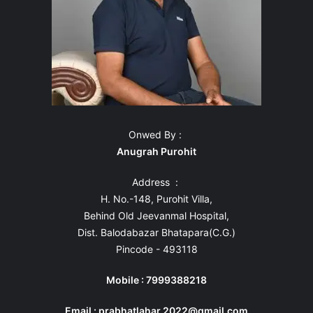
Onwed By :
Anugrah Purohit
Address :
H. No.-148, Purohit Villa,
Behind Old Jeevanmal Hospital,
Dist. Balodabazar Bhatapara(C.G.)
Pincode - 493118
Mobile : 7999388218
Email : prabhatlahar.2022@gmail.com