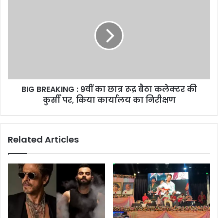
BREAKING
:
9वीं
का
छात्र
रूद्र
बैठा
कलेक्टर
BIG BREAKING : 9वीं का छात्र रूद्र बैठा कलेक्टर की
की
कुर्सी
कुर्सी पर, किया कार्यालय का निरीक्षण
पर,
किया
कार्यालय
Related Articles
का
निरीक्षण