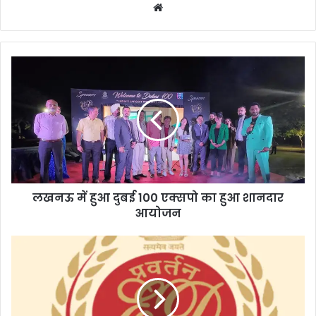
Website
लखनऊ
में
हुआ
दुबई
100
एक्सपो
का
हुआ
शानदार
लखनऊ में हुआ दुबई 100 एक्सपो का हुआ शानदार
आयोजन
आयोजन
ईडी
ने
बरमकेला
में
राइस
मिलर