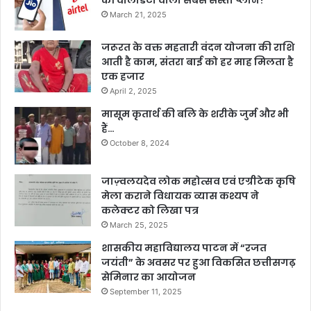
की वैलिडिटी वाला सबसे सस्ता प्लान?
March 21, 2025
जरूरत के वक्त महतारी वंदन योजना की राशि
आती है काम, संतरा बाई को हर माह मिलता है
एक हजार
April 2, 2025
मासूम कृतार्थ की बलि के शरीके जुर्म और भी
हैं…
October 8, 2024
जाज़्वलयदेव लोक महोत्सव एवं एग्रीटेक कृषि
मेला कराने विधायक व्यास कश्यप ने
कलेक्टर को लिखा पत्र
March 25, 2025
शासकीय महाविद्यालय पाटन में “रजत
जयंती” के अवसर पर हुआ विकसित छत्तीसगढ़
सेमिनार का आयोजन
September 11, 2025