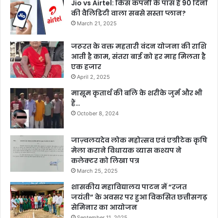
Jio vs Airtel: किस कंपनी के पास है 90 दिनों
की वैलिडिटी वाला सबसे सस्ता प्लान?
March 21, 2025
जरूरत के वक्त महतारी वंदन योजना की राशि
आती है काम, संतरा बाई को हर माह मिलता है
एक हजार
April 2, 2025
मासूम कृतार्थ की बलि के शरीके जुर्म और भी
हैं…
October 8, 2024
जाज़्वलयदेव लोक महोत्सव एवं एग्रीटेक कृषि
मेला कराने विधायक व्यास कश्यप ने
कलेक्टर को लिखा पत्र
March 25, 2025
शासकीय महाविद्यालय पाटन में “रजत
जयंती” के अवसर पर हुआ विकसित छत्तीसगढ़
सेमिनार का आयोजन
September 11, 2025