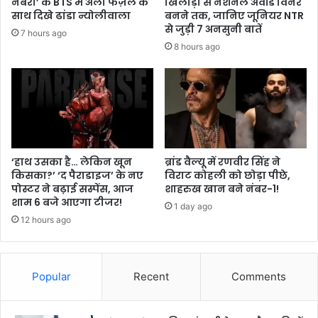
नंबरी’ के BTS में अली फज़ल के
खिलाड़ी से नेशनल अवॉर्ड विनर
साथ दिखे ढांडा न्योलीवाला
बनने तक, जानिए जूनियर NTR
से जुड़ी 7 अनसुनी बातें
7 hours ago
8 hours ago
‘हाथ उसका है… लेकिन खून
ब्रांड वैल्यू में रणवीर सिंह ने
किसका?’ ‘द पैराडाइज’ के नए
विराट कोहली को छोड़ा पीछे,
पोस्टर ने बढ़ाई सस्पेंस, आज
शाहरुख खान बने नंबर-1!
शाम 6 बजे आएगा टीजर!
1 day ago
12 hours ago
Popular
Recent
Comments