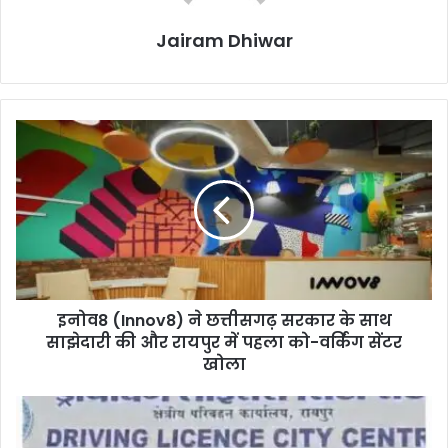
Jairam Dhiwar
इनोव8
(Innov8)
ने
छत्तीसगढ़
सरकार
के
साथ
साझेदारी
की
इनोव8 (Innov8) ने छत्तीसगढ़ सरकार के साथ
और
रायपुर
साझेदारी की और रायपुर में पहला को-वर्किंग सेंटर
में
खोला
पहला
को-
छत्तीसगढ़:
वर्किंग
आम
सेंटर
आदमी