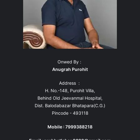
Onwed By :
Anugrah Purohit
Address :
H. No.-148, Purohit Villa,
Behind Old Jeevanmal Hospital,
Dist. Balodabazar Bhatapara(C.G.)
Pincode - 493118
Mobile : 7999388218