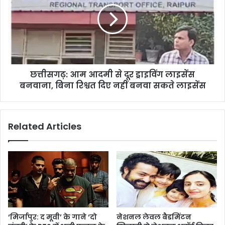
खोला
से
दूर
ड्राइविंग
लाइसेंस
बनवाना,
बिना
छत्तीसगढ़: आम आदमी से दूर ड्राइविंग लाइसेंस
रिश्वत
दिए
बनवाना, बिना रिश्वत दिए नहीं बनवा सकते लाइसेंस
नहीं
बनवा
सकते
Related Articles
लाइसेंस
‘मिर्जापुर: द मूवी’ के गाने ‘दो
नेशनल लेवल बैडमिंटन