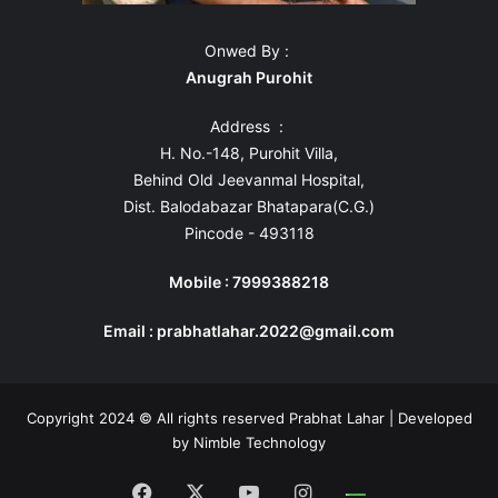
Onwed By :
Anugrah Purohit
Address :
H. No.-148, Purohit Villa,
Behind Old Jeevanmal Hospital,
Dist. Balodabazar Bhatapara(C.G.)
Pincode - 493118
Mobile : 7999388218
Email : prabhatlahar.2022@gmail.com
Copyright 2024 © All rights reserved Prabhat Lahar | Developed
by
Nimble Technology
Facebook
X
YouTube
Instagram
Whatsapp