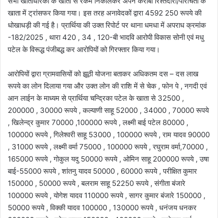
सभी खाताधारकों के खाता से रकम निकालकर अपने करीबी रिश्तेदारों/परिचितों के
खाता में ट्रांसफर किया गया। इस तरह अनावेदकों द्वारा 4592 250 रूपये की
धोखाधड़ी की गई है। प्रार्थिया की उक्त रिपोर्ट पर थाना धमधा में अपराध क्रमांक
-182/2025 , थारा 420 , 34 , 120-बी भादवि आरोपी विकास सोनी एवं मधु
पटेल के विरूद्ध पंजीबद्ध कर आरोपियों को गिरफ्तार किया गया।
आरोपियों द्वारा ग्रामवासियों को झूठी योजना बताकर अधिकतम दस – दस लाख
रूपये का लोन दिलाया गया और उक्त लोन की राशि में से चेक , फोन पे , नगदी एवं
आन लाईन के माध्यम से प्रार्थिया चन्द्रिका पटेल के खाता से 32500 ,
200000 , 30000 रूपये , कल्याणी साहू 52000 , 34000 , 70000 रूपये
, खिलेन्द्र कुमार 70000 ,100000 रूपये , लक्ष्मी बाई पटेल 80000 ,
100000 रूपये , गिलेश्वरी साहू 53000 , 100000 रूपये , राम यादव 90000
, 31000 रूपये , लक्ष्मी वर्मा 75000 , 100000 रूपये , रघुराम वर्मा,70000 ,
165000 रूपये , गोकुल यदु 50000 रूपये , ओमिन साहू 200000 रूपये , उषा
बाई-55000 रूपये , शांतनु यादव 50000 , 60000 रूपये , परीक्षित कुमार
150000 , 50000 रूपये , बलराम साहू 52250 रूपये , संगीता बंजारे
100000 रूपये , योगेश यादव 110000 रूपये , सागर कुमार बंजारे 150000 ,
50000 रूपये , विक्की यादव 100000 , 130000 रूपये , धनंजय धनकर