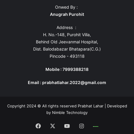
Onwed By :
Anugrah Purohit
Address :
H. No.-148, Purohit Villa,
Behind Old Jeevanmal Hospital,
Dist. Balodabazar Bhatapara(C.G.)
Pincode - 493118
Mobile : 7999388218
Email : prabhatlahar.2022@gmail.com
Copyright 2024 © All rights reserved Prabhat Lahar | Developed
by
Nimble Technology
Facebook
X
YouTube
Instagram
Whatsapp