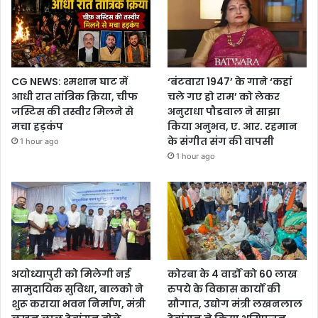
CG NEWS: श्मशान घाट में
‘बंटवारा 1947’ के गाने ‘कहां
आधी रात तांत्रिक क्रिया, चीफ
चले गए हो राम’ को लेकर
जस्टिस की तस्वीर मिलने से
अनुराधा पौडवाल ने साझा
मचा हड़कंप
किया अनुभव, ए. आर. रहमान
के संगीत संग की वापसी
1 hour ago
1 hour ago
अयोध्यापुरी को मिलेगी नई
कोरबा के 4 वार्डों को 60 लाख
सामुदायिक सुविधा, बालको ने
रुपये के विकास कार्यों की
शुरू कराया भवन निर्माण, मंत्री
सौगात, उद्योग मंत्री लखनलाल