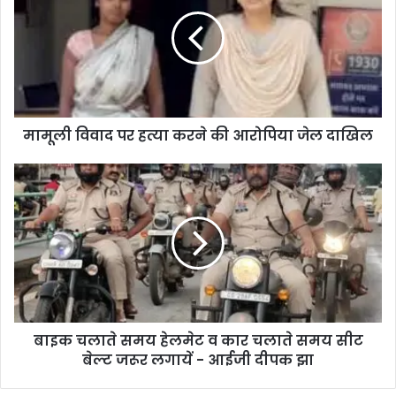
पर
हत्या
करने
की
आरोपिया
जेल
दाखिल
मामूली विवाद पर हत्या करने की आरोपिया जेल दाखिल
बाइक
चलाते
समय
हेलमेट
व
कार
चलाते
समय
सीट
बाइक चलाते समय हेलमेट व कार चलाते समय सीट
बेल्ट
जरूर
बेल्ट जरूर लगायें - आईजी दीपक झा
लगायें
-