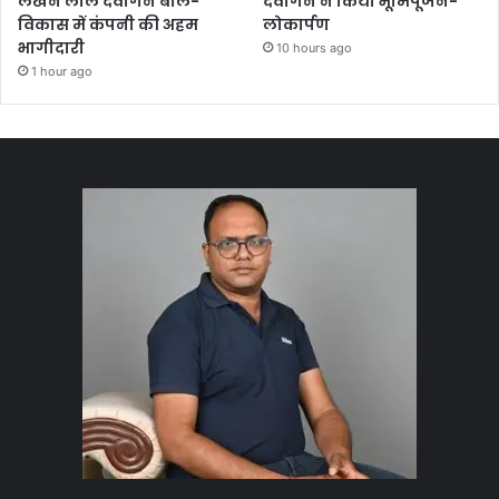
लखन लाल देवांगन बोले-
देवांगन ने किया भूमिपूजन-
विकास में कंपनी की अहम
लोकार्पण
भागीदारी
10 hours ago
1 hour ago