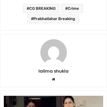
CG BREAKING
Crime
Prabhatlahar Breaking
lalima shukla
Website
मामूली
विवाद