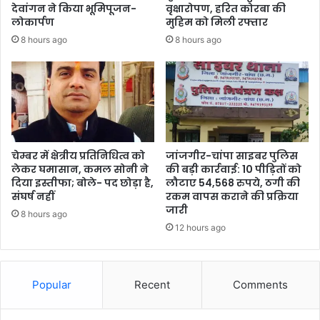
देवांगन ने किया भूमिपूजन-
वृक्षारोपण, हरित कोरबा की
लोकार्पण
मुहिम को मिली रफ्तार
8 hours ago
8 hours ago
चेम्बर में क्षेत्रीय प्रतिनिधित्व को
जांजगीर-चांपा साइबर पुलिस
लेकर घमासान, कमल सोनी ने
की बड़ी कार्रवाई: 10 पीड़ितों को
दिया इस्तीफा; बोले- पद छोड़ा है,
लौटाए 54,568 रुपये, ठगी की
संघर्ष नहीं
रकम वापस कराने की प्रक्रिया
जारी
8 hours ago
12 hours ago
Popular
Recent
Comments