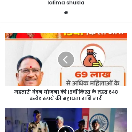
lalima shukla
Website
महतारी
वंदन
योजना
की
15वीं
किश्त
के
तहत
648
महतारी वंदन योजना की 15वीं किश्त के तहत 648
करोड़
रुपये
करोड़ रुपये की सहायता राशि जारी
की
सहायता
CG
राशि
BREAKING:अपोलो
जारी
अस्पताल
के