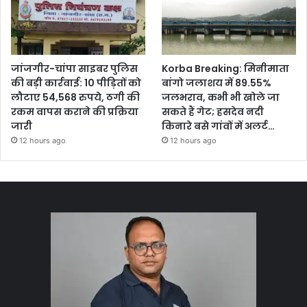
जांजगीर-चांपा साइबर पुलिस
Korba Breaking: मिनीमाता
की बड़ी कार्रवाई: 10 पीड़ितों को
बांगो जलाशय में 89.55%
लौटाए 54,568 रुपये, ठगी की
जलभराव, कभी भी खोले जा
रकम वापस कराने की प्रक्रिया
सकते हैं गेट; हसदेव नदी
जारी
किनारे बसे गांवों में अलर्ट…
12 hours ago
12 hours ago