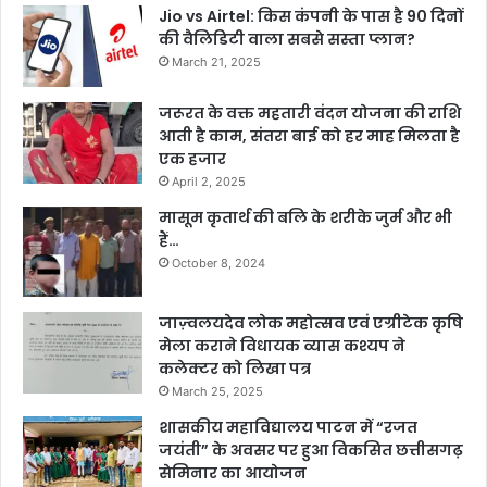
Jio vs Airtel: किस कंपनी के पास है 90 दिनों
की वैलिडिटी वाला सबसे सस्ता प्लान?
March 21, 2025
जरूरत के वक्त महतारी वंदन योजना की राशि
आती है काम, संतरा बाई को हर माह मिलता है
एक हजार
April 2, 2025
मासूम कृतार्थ की बलि के शरीके जुर्म और भी
हैं…
October 8, 2024
जाज़्वलयदेव लोक महोत्सव एवं एग्रीटेक कृषि
मेला कराने विधायक व्यास कश्यप ने
कलेक्टर को लिखा पत्र
March 25, 2025
शासकीय महाविद्यालय पाटन में “रजत
जयंती” के अवसर पर हुआ विकसित छत्तीसगढ़
सेमिनार का आयोजन