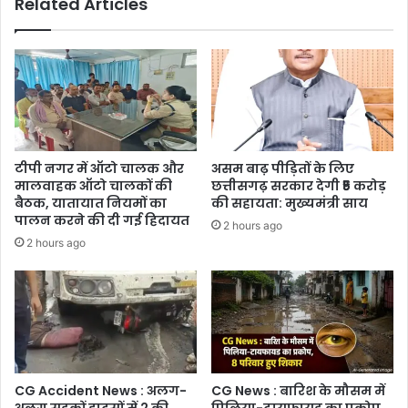
Related Articles
दिया,
होटल
में
किया
था
रेप
टीपी नगर में ऑटो चालक और
असम बाढ़ पीड़ितों के लिए
मालवाहक ऑटो चालकों की
छत्तीसगढ़ सरकार देगी ₹5 करोड़
बैठक, यातायात नियमों का
की सहायता: मुख्यमंत्री साय
पालन करने की दी गई हिदायत
2 hours ago
2 hours ago
CG Accident News : अलग-
CG News : बारिश के मौसम में