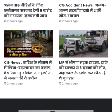
असम बाढ़ पीड़ितों के लिए
CG Accident News : अलग-
छत्तीसगढ़ सरकार देगी ₹5 करोड़
अलग सड़कों हादसों में 2 की
की सहायता: मुख्यमंत्री साय
मौत, 1 घायल
2 hours ago
2 hours ago
CG News : बारिश के मौसम में
MP में भीषण सड़क हादसा: ट्राले
पिलिया-टायफायड का प्रकोप,
की टक्कर से 6 युवकों की मौत,
8 परिवार हुए शिकार, महापौर
महाकाल के दर्शन कर लौट रहे
ने जनता की ये अपील
थे गुजरात
2 hours ago
2 hours ago