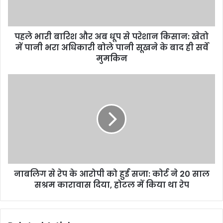
से
परेशान
किसान:
पहले भारी बारिश और अब धूप से परेशान किसान: खेतो
खेतो
में
में पानी भरा अधिकारी बोले पानी सूखने के बाद ही सर्वे
पानी
मुमकिन
भरा
अधिकारी
नाबलिग
बोले
से
पानी
रेप
सूखने
के
के
आरोपी
बाद
को
ही
हुई
सर्वे
सजा:
मुमकिन
कोर्ट
नाबलिग से रेप के आरोपी को हुई सजा: कोर्ट ने 20 साल
ने
20
सश्रम कारावास दिया, होटल में किया था रेप
साल
सश्रम
कारावास