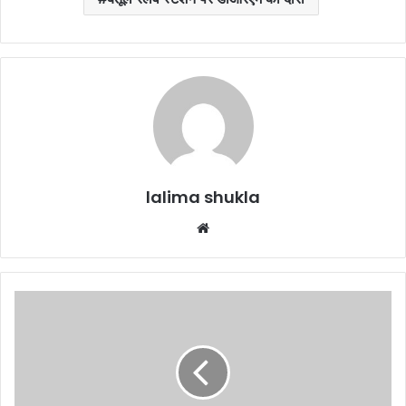
lalima shukla
Website
पहले
भारी
बारिश
और
अब
धूप