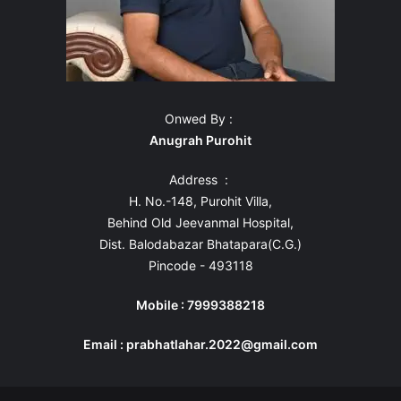
Onwed By :
Anugrah Purohit
Address :
H. No.-148, Purohit Villa,
Behind Old Jeevanmal Hospital,
Dist. Balodabazar Bhatapara(C.G.)
Pincode - 493118
Mobile : 7999388218
Email : prabhatlahar.2022@gmail.com