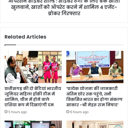
ऑपरेशन साइबर शील्ड : साइबर ठगी के लिए बैंक खाता
खाता
खुलवाने,
खुलवाने, खातों को ऑपरेट करने में शामिल 4 एजेंट-
खातों
ब्रोकर गिरफ्तार
को
ऑपरेट
करने
Related Articles
में
शामिल
4
एजेंट-
ब्रोकर
गिरफ्तार
छत्तीसगढ़ की दो बेटियां भारतीय
’प्रत्येक योजना की जानकारी
जूनियर महिला हॉकी टीम में
अंतिम छोर तक पहुंचे, तभी
शामिल, चीन में होने वाले
विकसित भारत का होगा संकल्प
एशिया कप में दिखाएंगी दम
साकार -श्री नेहरू राम निषाद’
5 hours ago
6 hours ago