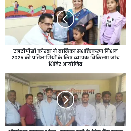
कोरबा
में
बालिका
सशक्तिकरण
मिशन
2025
की
प्रतिभागियों
एनटीपीसी कोरबा में बालिका सशक्तिकरण मिशन
के
लिए
2025 की प्रतिभागियों के लिए व्यापक चिकित्सा जांच
व्यापक
शिविर आयोजित
चिकित्सा
जांच
ऑपरेशन
शिविर
साइबर
आयोजित
शील्ड
:
साइबर
ठगी
के
लिए
बैंक