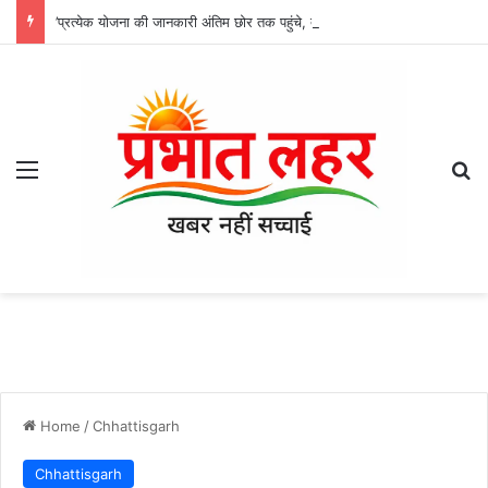
’प्रत्येक योजना की जानकारी अंतिम छोर तक पहुंचे, तभी विकसित भारत का होगा संकल्प साकार -श्री नेहरू राम निषाद’
Menu
Se
Home
/
Chhattisgarh
Chhattisgarh