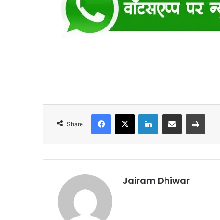
Facebook
X
LinkedIn
Share via Email
Print
Share
Jairam Dhiwar