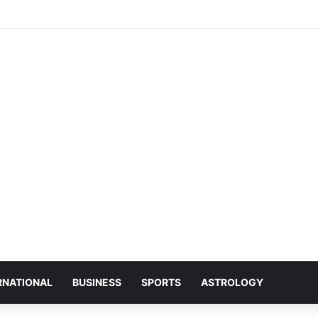
ी बेटी शिवांशी केसरवानी ने रचा इतिहास, केसरवानी समाज की बनीं पहली कमर्शियल पायलट
RNATIONAL
BUSINESS
SPORTS
ASTROLOGY