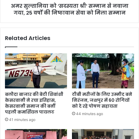
अमर सुल्तानिया को ‘सदस्यता श्री’ सम्मान से नवाजा
25
वर्षों
गया, 25 वर्षों की निष्ठावान सेवा को मिला सम्मान
की
निष्ठावान
सेवा
Related Articles
को
मिला
सम्मान
बलौदा बाजार की बेटी शिवांशी
टीबी मरीजों के लिए उम्मीद बने
केसरवानी ने रचा इतिहास,
निरंजन, जशपुर में 60 रोगियों
केसरवानी समाज की बनीं
को दे रहे पोषण सहायता
पहली कमर्शियल पायलट
44 minutes ago
41 minutes ago