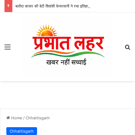
बलौदा बाजार की बेटी शिवांशी केसरवानी ने रचा इतिहास, केसरवानी समाज की बनीं पहली कमर्शियल पायलट
Menu
Se
Home
/
Chhattisgarh
Chhattisgarh