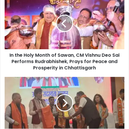
In
the
Holy
Month
of
Sawan,
CM
Vishnu
Deo
In the Holy Month of Sawan, CM Vishnu Deo Sai
Sai
Performs
Performs Rudrabhishek, Prays for Peace and
Rudrabhishek,
Prosperity in Chhattisgarh
Prays
for
अमर
Peace
सुल्तानिया
and
को
Prosperity
‘सदस्यता
in
श्री’
Chhattisgarh
सम्मान
से
नवाजा
गया,