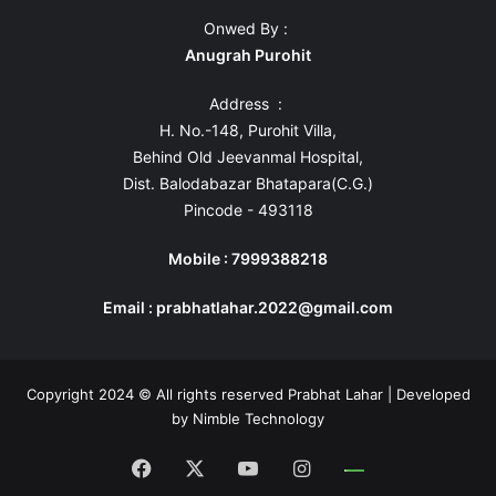
Onwed By :
Anugrah Purohit
Address :
H. No.-148, Purohit Villa,
Behind Old Jeevanmal Hospital,
Dist. Balodabazar Bhatapara(C.G.)
Pincode - 493118
Mobile : 7999388218
Email : prabhatlahar.2022@gmail.com
Copyright 2024 © All rights reserved Prabhat Lahar | Developed
by
Nimble Technology
Facebook
X
YouTube
Instagram
Whatsapp