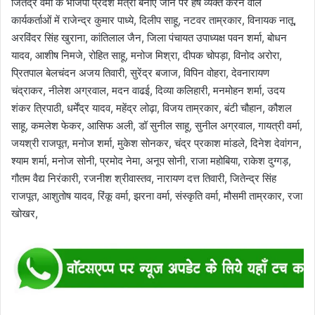
जितेंद्र वर्मा के भाजपा प्रदेश मंत्री बनाए जाने पर हर्ष व्यक्त करने वाले
कार्यकर्ताओं में राजेन्द्र कुमार पाध्ये, दिलीप साहू, नटवर ताम्रकार, विनायक नातू,
अरविंदर सिंह खुराना, कांतिलाल जैन, जिला पंचायत उपाध्यक्ष पवन शर्मा, बोधन
यादव, आशीष निमजे, रोहित साहू, मनोज मिश्रा, दीपक चोपड़ा, विनोद अरोरा,
प्रितपाल बेलचंदन अजय तिवारी, सुरेंद्र बजाज, विपिन वोहरा, देवनारायण
चंद्राकर, नीलेश अग्रवाल, मदन वाढई, दिव्या कलिहारी, मनमोहन शर्मा, उदय
शंकर त्रिपाठी, धर्मेंद्र यादव, महेंद्र लोढ़ा, विजय ताम्रकार, बंटी चौहान, कौशल
साहू, कमलेश फेकर, आसिफ अली, डॉ सुनील साहू, सुनील अग्रवाल, गायत्री वर्मा,
जयश्री राजपूत, मनोज शर्मा, मुकेश सोनकर, चंद्र प्रकाश मांडले, दिनेश देवांगन,
श्याम शर्मा, मनोज सोनी, प्रमोद नेमा, अनूप सोनी, राजा महोबिया, राकेश दुग्गड़,
गौतम वैद्य निरंकारी, रजनीश श्रीवास्तव, नारायण दत्त तिवारी, जितेन्द्र सिंह
राजपूत, आशुतोष यादव, रिंकू वर्मा, झरना वर्मा, संस्कृति वर्मा, मौसमी ताम्रकार, रजा
खोखर,