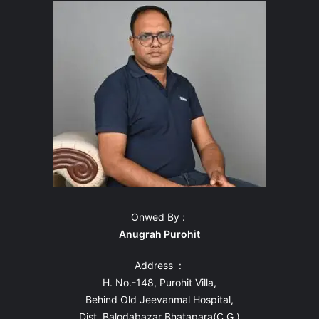
Onwed By :
Anugrah Purohit
Address :
H. No.-148, Purohit Villa,
Behind Old Jeevanmal Hospital,
Dist. Balodabazar Bhatapara(C.G.)