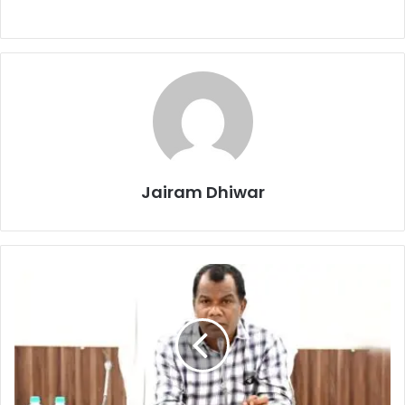
Jairam Dhiwar
पीएम
आवास
योजना
की
नियमित
करें
मॉनिटरिंग
-