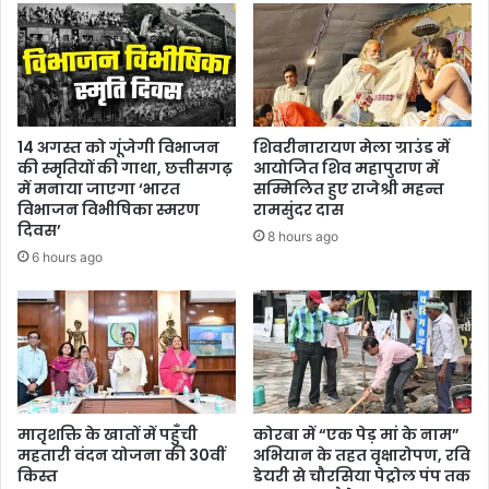
14 अगस्त को गूंजेगी विभाजन
शिवरीनारायण मेला ग्राउंड में
की स्मृतियों की गाथा, छत्तीसगढ़
आयोजित शिव महापुराण में
में मनाया जाएगा ‘भारत
सम्मिलित हुए राजेश्री महन्त
विभाजन विभीषिका स्मरण
रामसुंदर दास
दिवस’
8 hours ago
6 hours ago
मातृशक्ति के खातों में पहुँची
कोरबा में “एक पेड़ मां के नाम”
महतारी वंदन योजना की 30वीं
अभियान के तहत वृक्षारोपण, रवि
किस्त
डेयरी से चौरसिया पेट्रोल पंप तक