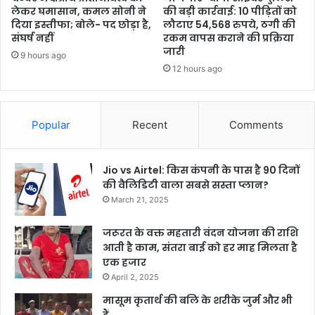
लेकर घमासान, कमल सोनी ने
की बड़ी कार्रवाई: 10 पीड़ितों को
दिया इस्तीफा; बोले- पद छोड़ा है,
लौटाए 54,568 रुपये, ठगी की
संघर्ष नहीं
रकम वापस कराने की प्रक्रिया
जारी
9 hours ago
12 hours ago
Popular
Recent
Comments
Jio vs Airtel: किस कंपनी के पास है 90 दिनों
की वैलिडिटी वाला सबसे सस्ता प्लान?
March 21, 2025
जरूरत के वक्त महतारी वंदन योजना की राशि
आती है काम, संतरा बाई को हर माह मिलता है
एक हजार
April 2, 2025
मासूम कृतार्थ की बलि के शरीके जुर्म और भी
हैं…