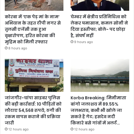
कोरबा में ‘एक पेड़ मां के नाम’
चेम्बर में क्षेत्रीय प्रतिनिधित्व को
अभियान के तहत टीपी नगर से
लेकर घमासान, कमल सोनी ने
तुलसी एजेंसी तक हुआ
दिया इस्तीफा; बोले- पद छोड़ा
वृक्षारोपण, हरित कोरबा की
है, संघर्ष नहीं
मुहिम को मिली रफ्तार
9 hours ago
8 hours ago
जांजगीर-चांपा साइबर पुलिस
Korba Breaking: मिनीमाता
की बड़ी कार्रवाई: 10 पीड़ितों को
बांगो जलाशय में 89.55%
लौटाए 54,568 रुपये, ठगी की
जलभराव, कभी भी खोले जा
रकम वापस कराने की प्रक्रिया
सकते हैं गेट; हसदेव नदी
जारी
किनारे बसे गांवों में अलर्ट…
12 hours ago
12 hours ago