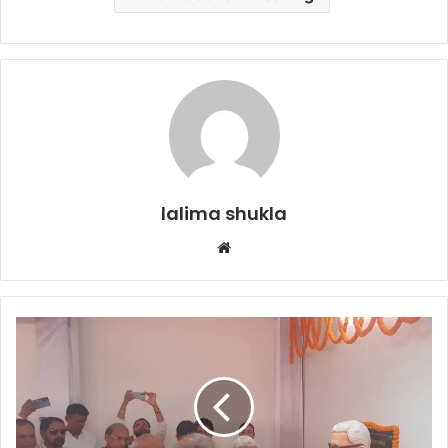
lalima shukla
Website
मुख्यमंत्री
श्री
बघेल
का
खरोरा
प्रवास: