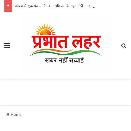
कोरबा में ‘एक पेड़ मां के नाम’ अभियान के तहत टीपी नगर से तुलसी एजेंसी तक हुआ वृक्षारोपण, हरित कोरबा की मुहिम को मिली रफ्तार
Menu
Se
Home