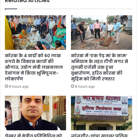
Related Articles
सात
जगह
स्टॉल
कोरबा के 4 वार्डों को 60 लाख
कोरबा में ‘एक पेड़ मां के नाम’
रुपये के विकास कार्यों की
अभियान के तहत टीपी नगर से
सौगात, उद्योग मंत्री लखनलाल
तुलसी एजेंसी तक हुआ
देवांगन ने किया भूमिपूजन-
वृक्षारोपण, हरित कोरबा की
लोकार्पण
मुहिम को मिली रफ्तार
8 hours ago
8 hours ago
चेम्बर में क्षेत्रीय प्रतिनिधित्व को
जांजगीर-चांपा साइबर पुलिस