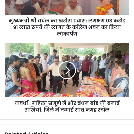
लगभग
03
करोड़
मुख्यमंत्री श्री बघेल का खरोरा प्रवास: लगभग 03 करोड़
91
लाख
91 लाख रूपये की लागत के कॉलेज भवन का किया
रूपये
लोकार्पण
की
लागत
कवर्धा
के
:
कॉलेज
महिला
भवन
समूहों
का
ने
किया
भोर
लोकार्पण
बंधन
ब्रांड
की
कवर्धा : महिला समूहों ने भोर बंधन ब्रांड की बनाई
बनाई
राखियां,
राखियां, जिले में लगाई सात जगह स्टॉल
जिले
में
लगाई