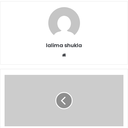
lalima shukla
Website
छत्तीसगढ़
BJP
का
खुला
चैलेंज:नितिन
नबीन
अफसरों
से
बोले-