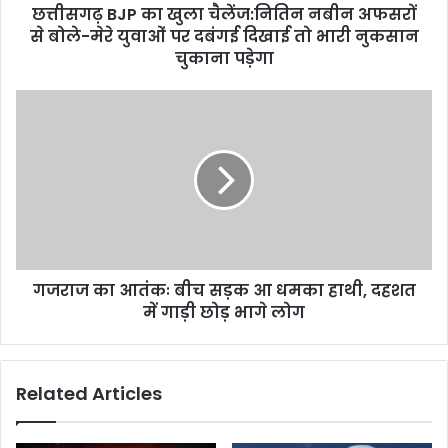
छत्तीसगढ़ BJP का खुला चैलेंज:नितिन नबीन अफसरों
मेरे
युवाओं
से बोले-मेरे युवाओं पर दबंगई दिखाई तो भारी नुकसान
पर
चुकाना पड़ेगा
दबंगई
दिखाई
गजराज
तो
का
भारी
आतंकः
नुकसान
बीच
चुकाना
सड़क
पड़ेगा
आ
धमका
हाथी,
दहशत
गजराज का आतंकः बीच सड़क आ धमका हाथी, दहशत
में
गाड़ी
में गाड़ी छोड़ भागे लोग
छोड़
भागे
लोग
Related Articles