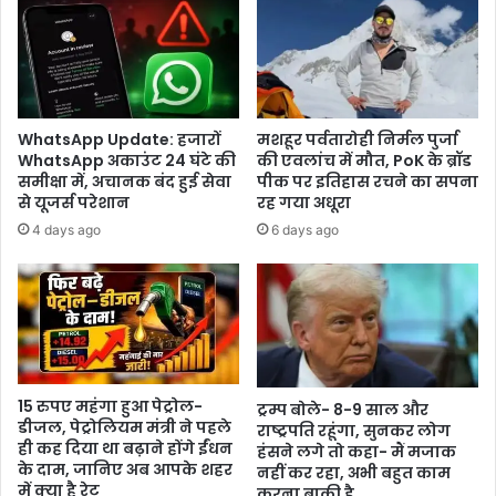
WhatsApp Update: हजारों
मशहूर पर्वतारोही निर्मल पुर्जा
WhatsApp अकाउंट 24 घंटे की
की एवलांच में मौत, PoK के ब्रॉड
समीक्षा में, अचानक बंद हुई सेवा
पीक पर इतिहास रचने का सपना
से यूजर्स परेशान
रह गया अधूरा
4 days ago
6 days ago
15 रुपए महंगा हुआ पेट्रोल-
ट्रम्प बोले- 8-9 साल और
डीजल, पेट्रोलियम मंत्री ने पहले
राष्ट्रपति रहूंगा, सुनकर लोग
ही कह दिया था बढ़ाने होंगे ईंधन
हंसने लगे तो कहा- मैं मजाक
के दाम, जानिए अब आपके शहर
नहीं कर रहा, अभी बहुत काम
में क्या है रेट
करना बाकी है