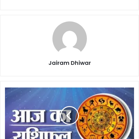
Jairam Dhiwar
आज
का
राशिफल
:
12
जून
2026:
चंद्रमा