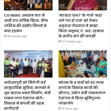
CG NEWS: श्मशान घाट में
‘बंटवारा 1947’ के गाने ‘कहां
आधी रात तांत्रिक क्रिया, चीफ
चले गए हो राम’ को लेकर
जस्टिस की तस्वीर मिलने से
अनुराधा पौडवाल ने साझा
मचा हड़कंप
किया अनुभव, ए. आर. रहमान
के संगीत संग की वापसी
49 minutes ago
52 minutes ago
अयोध्यापुरी को मिलेगी नई
कोरबा के 4 वार्डों को 60 लाख
सामुदायिक सुविधा, बालको ने
रुपये के विकास कार्यों की
शुरू कराया भवन निर्माण, मंत्री
सौगात, उद्योग मंत्री लखनलाल
लखन लाल देवांगन बोले-
देवांगन ने किया भूमिपूजन-
विकास में कंपनी की अहम
लोकार्पण
भागीदारी
10 hours ago