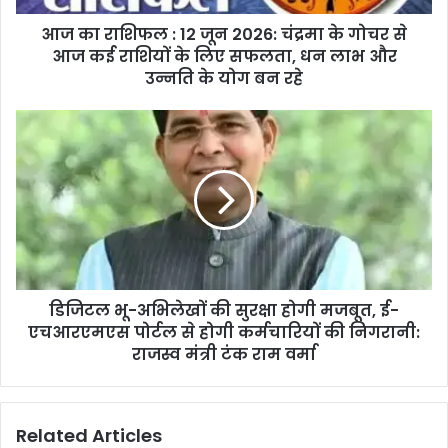
के
आज का राशिफल : 12 जून 2026: चंद्रमा के गोचर से
गोचर
से
आज कई राशियों के लिए सफलता, धन लाभ और
आज
उन्नति के योग बन रहे
कई
राशियों
डिजिटल
के
भू-
लिए
अभिलेखों
सफलता,
की
धन
सुरक्षा
लाभ
होगी
और
मजबूत,
उन्नति
ई-
के
एचआरएमएस
योग
डिजिटल भू-अभिलेखों की सुरक्षा होगी मजबूत, ई-
पोर्टल
बन
से
एचआरएमएस पोर्टल से होगी कर्मचारियों की निगरानी:
रहे
होगी
राजस्व मंत्री टंक राम वर्मा
कर्मचारियों
की
निगरानी:
Related Articles
राजस्व