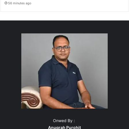
56 minutes ago
Onwed By :
Anugrah Purohit