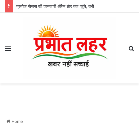
’प्रत्येक योजना की जानकारी अंतिम छोर तक पहुंचे, तभी विकसित भारत का होगा संकल्प साकार -श्री नेहरू राम निषाद’
Menu
Se
Home