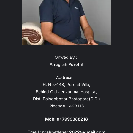
Onwed By :
Anugrah Purohit
Address :
H. No.-148, Purohit Villa,
Behind Old Jeevanmal Hospital,
Dist. Balodabazar Bhatapara(C.G.)
Pincode - 493118
Mobile : 7999388218
Email : prabhatlahar.2022@gmail.com