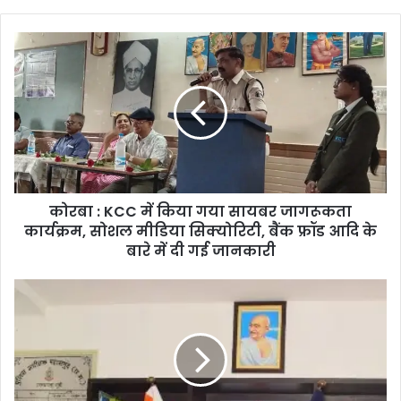
कोरबा
:
KCC
में
किया
गया
सायबर
जागरूकता
कार्यक्रम,
कोरबा : KCC में किया गया सायबर जागरूकता
सोशल
मीडिया
कार्यक्रम, सोशल मीडिया सिक्योरिटी, बैंक फ्रॉड आदि के
सिक्योरिटी,
बारे में दी गई जानकारी
बैंक
फ्रॉड
महासमुन्द
आदि
:
के
SP
बारे
भोजराम
में
पटेल
दी
के
गई
निर्देशन