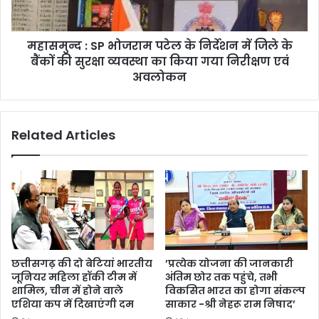
जानकारी
में
जिले
महासमुन्द : SP भोजराम पटेल के निर्देशन में जिले के
के
बैंकों
बैंकों की सुरक्षा व्यवस्था का किया गया निरीक्षण एवं
की
अवलोकन
सुरक्षा
व्यवस्था
का
Related Articles
किया
गया
निरीक्षण
एवं
अवलोकन
छत्तीसगढ़ की दो बेटियां भारतीय
’प्रत्येक योजना की जानकारी
जूनियर महिला हॉकी टीम में
अंतिम छोर तक पहुंचे, तभी
शामिल, चीन में होने वाले
विकसित भारत का होगा संकल्प
एशिया कप में दिखाएंगी दम
साकार -श्री नेहरू राम निषाद’