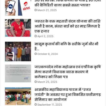
Jio vs Airtel: किस कंपनी के पास है 90 दिनों
की वैलिडिटी वाला सबसे सस्ता प्लान?
March 21, 2025
जरूरत के वक्त महतारी वंदन योजना की राशि
आती है काम, संतरा बाई को हर माह मिलता है
एक हजार
April 2, 2025
मासूम कृतार्थ की बलि के शरीके जुर्म और भी
हैं…
October 8, 2024
जाज़्वलयदेव लोक महोत्सव एवं एग्रीटेक कृषि
मेला कराने विधायक व्यास कश्यप ने
कलेक्टर को लिखा पत्र
March 25, 2025
शासकीय महाविद्यालय पाटन में “रजत
जयंती” के अवसर पर हुआ विकसित छत्तीसगढ़
सेमिनार का आयोजन
September 11, 2025