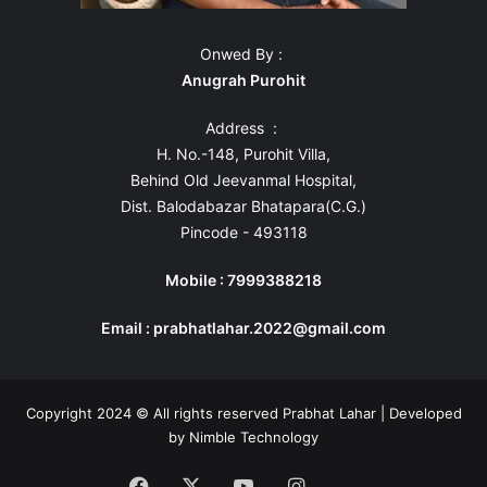
Onwed By :
Anugrah Purohit
Address :
H. No.-148, Purohit Villa,
Behind Old Jeevanmal Hospital,
Dist. Balodabazar Bhatapara(C.G.)
Pincode - 493118
Mobile : 7999388218
Email : prabhatlahar.2022@gmail.com
Copyright 2024 © All rights reserved Prabhat Lahar | Developed
by
Nimble Technology
Facebook
X
YouTube
Instagram
Whatsapp