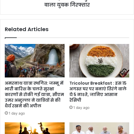
करने
वाला युवक गिरफ्तार
वाला
युवक
गिरफ्तार
Related Articles
अमरनाथ यात्रा स्थगित: जम्मू में
Tricolour Breakfast : इस 15
भारी बारिश के चलते सुरक्षा
अगस्त घर पर बनाएं तिरंगे वाले
कारणों से रोकी गई यात्रा, सीएम
ये 5 नाश्ते, जानिए आसान
उमर अब्दुल्ला ने यात्रियों से की
रेसिपी
धैर्य रखने की अपील
1 day ago
1 day ago