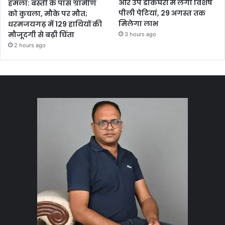
और उप डाकघरों में लगी विशेष
हमला: बस्ती के पास ग्रामीण
पीली पेटियां, 29 अगस्त तक
को कुचला, मौके पर मौत;
मिलेगा लाभ
धरमजयगढ़ में 129 हाथियों की
मौजूदगी से बढ़ी चिंता
3 hours ago
2 hours ago