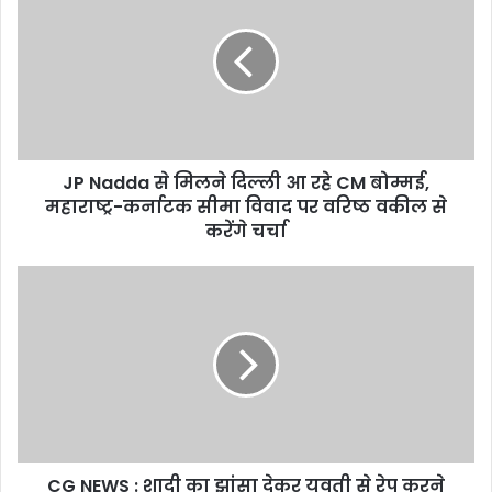
से
मिलने
दिल्ली
आ
रहे
CM
बोम्मई,
JP Nadda से मिलने दिल्ली आ रहे CM बोम्मई,
महाराष्ट्र-
कर्नाटक
महाराष्ट्र-कर्नाटक सीमा विवाद पर वरिष्ठ वकील से
सीमा
करेंगे चर्चा
विवाद
पर
CG
वरिष्ठ
NEWS
वकील
:
से
शादी
करेंगे
का
चर्चा
झांसा
देकर
युवती
से
CG NEWS : शादी का झांसा देकर युवती से रेप करने
रेप