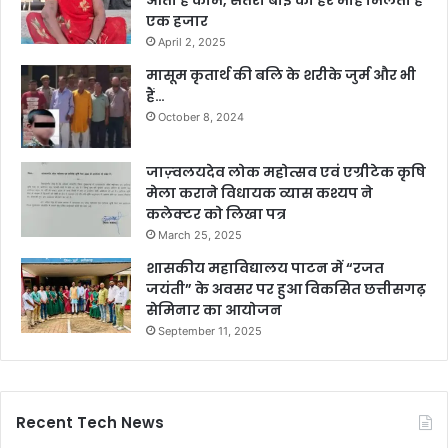
आती है काम, संतरा बाई को हर माह मिलता है
एक हजार
April 2, 2025
मासूम कृतार्थ की बलि के शरीके जुर्म और भी
हैं…
October 8, 2024
जाज़्वलयदेव लोक महोत्सव एवं एग्रीटेक कृषि
मेला कराने विधायक व्यास कश्यप ने
कलेक्टर को लिखा पत्र
March 25, 2025
शासकीय महाविद्यालय पाटन में “रजत
जयंती” के अवसर पर हुआ विकसित छत्तीसगढ़
सेमिनार का आयोजन
September 11, 2025
Recent Tech News