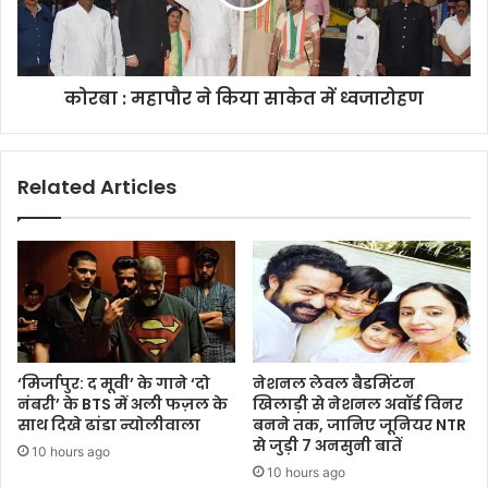
की
साकेत
में
ध्वजारोहण
कोरबा : महापौर ने किया साकेत में ध्वजारोहण
Related Articles
‘मिर्जापुर: द मूवी’ के गाने ‘दो
नेशनल लेवल बैडमिंटन
नंबरी’ के BTS में अली फज़ल के
खिलाड़ी से नेशनल अवॉर्ड विनर
साथ दिखे ढांडा न्योलीवाला
बनने तक, जानिए जूनियर NTR
से जुड़ी 7 अनसुनी बातें
10 hours ago
10 hours ago