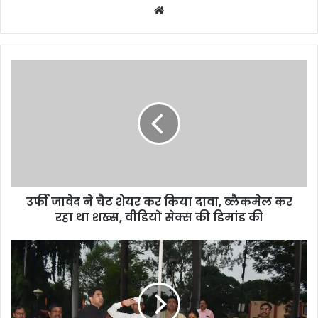
Website
उर्फी
जावेद
ने
चैट
शेयर
कर
किया
दावा,
ब्लैकमेल
उर्फी जावेद ने चैट शेयर कर किया दावा, ब्लैकमेल कर
कर
रहा
रहा था शख्स, वीडियो सेक्स की डिमांड की
था
शख्स,
कोरबा
वीडियो
:
सेक्स
महापौर
की
ने
डिमांड
किया