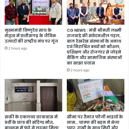
जान
मुख्यमंत्री विष्णुदेव साय के
CG NEWS : मंत्री श्रीमती लक्ष्मी
नेतृत्व में छत्तीसगढ़ के जैविक
राजवाड़े की संवेदनशील पहल,
उत्पादों की राष्ट्रीय मंच पर गूंज
बाल देखरेख संस्थाओं के अनाथ
एवं निराश्रित बच्चों को कौशल,
2 hours ago
प्रशिक्षण और रोजगार से जोड़ने
बैंकिंग और सामाजिक संस्थाओं
का साझा प्रयास
2 hours ago
सक्ती के एकलव्य छात्रावास में
सीमा पर तैनात फौजी भाइयों के
9वीं के छात्र की संदिग्ध मौत,
नाम… चाम्पा की बहन ने भेजा
बाथरूम में फंदे से लटका मिला
प्यार, राखी के साथ मिट्टी और