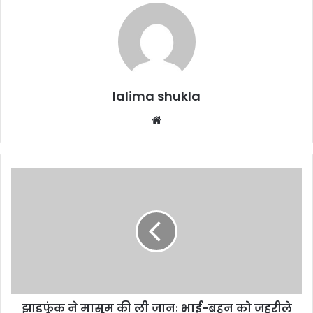
lalima shukla
Website
झाड़फूंक
ने
मासूम
की
ली
जानः
भाई-
बहन
को
झाड़फूंक ने मासूम की ली जानः भाई-बहन को जहरीले
जहरीले