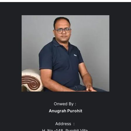
Onwed By :
Anugrah Purohit
Address :
H. No.-148, Purohit Villa,