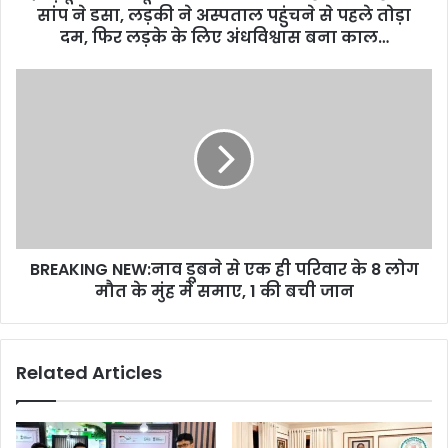
सांप
सांप ने डसा, लड़की ने अस्पताल पहुंचने से पहले तोड़ा
ने
दम, फिर लड़के के लिए अंधविश्वास बना काल…
डसा,
लड़की
BREAKING
ने
NEW:नाव
अस्पताल
डूबने
पहुंचने
से
से
एक
पहले
ही
तोड़ा
परिवार
दम,
के
फिर
8
लड़के
BREAKING NEW:नाव डूबने से एक ही परिवार के 8 लोग
लोग
के
मौत
मौत के मुंह में समाए, 1 की बची जान
लिए
के
अंधविश्वास
मुंह
बना
में
Related Articles
काल…
समाए,
1
की
बची