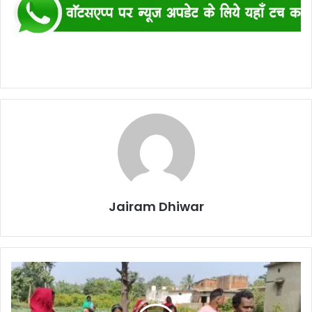
Jairam Dhiwar
KORBA:
इमलीडुग्गू
में