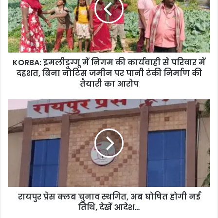
निगम
की
कार्यवाही
से
परिवार
में
KORBA: इमलीडुग्गू में निगम की कार्यवाही से परिवार में
दहशत,
बिना
दहशत, बिना नोटिस जमीन पर पानी टंकी निर्माण की
नोटिस
तैयारी का आरोप
जमीन
पर
रायपुर
पानी
प्रेस
टंकी
क्लब
निर्माण
चुनाव
की
स्थगित,
तैयारी
अब
का
घोषित
आरोप
होगी
नई
रायपुर प्रेस क्लब चुनाव स्थगित, अब घोषित होगी नई
तिथि,
देखें
तिथि, देखें आदेश…
आदेश…