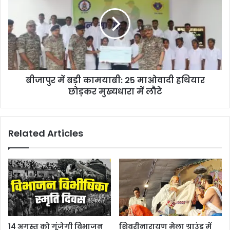
के
बड़ी
एकमात्र
कामयाबी:
छत्तीसगढ़
25
महतारी
माओवादी
मंदिर
हथियार
में
छोड़कर
मनाया
मुख्यधारा
गया
बीजापुर में बड़ी कामयाबी: 25 माओवादी हथियार
में
हरेली
लौटे
छोड़कर मुख्यधारा में लौटे
तिहार
Related Articles
14 अगस्त को गूंजेगी विभाजन
शिवरीनारायण मेला ग्राउंड में