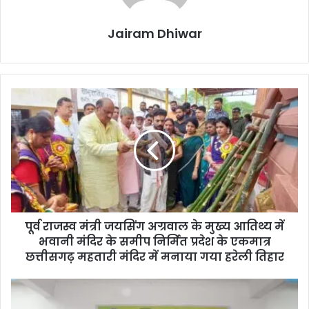
Jairam Dhiwar
पूर्व
राजस्व
मंत्री
जयसिंग
अग्रवाल
के
मुख्य
आतिथ्य
में
पूर्व राजस्व मंत्री जयसिंग अग्रवाल के मुख्य आतिथ्य में
भवानी
मंदिर
भवानी मंदिर के समीप निर्मित प्रदेश के एकमात्र
के
छत्तीसगढ़ महतारी मंदिर में मनाया गया हरेली तिहार
समीप
निर्मित
बीजापुर
प्रदेश
में