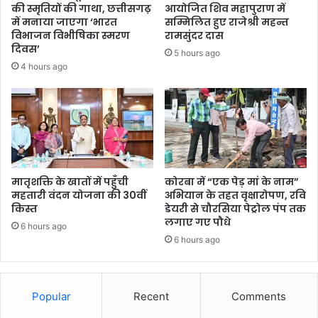
की स्मृतियों की गाथा, छत्तीसगढ़
आयोजित शिव महापुराण में
में मनाया जाएगा ‘भारत
सम्मिलित हुए राजेश्री महन्त
विभाजन विभीषिका स्मरण
रामसुंदर दास
दिवस’
5 hours ago
4 hours ago
मातृशक्ति के खातों में पहुँची
कोरबा में “एक पेड़ मां के नाम”
महतारी वंदन योजना की 30वीं
अभियान के तहत वृक्षारोपण, रवि
किस्त
डेयरी से चौरसिया पेट्रोल पंप तक
लगाए गए पौधे
6 hours ago
6 hours ago
Popular
Recent
Comments