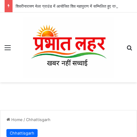
शिवरीनारायण मेला ग्राउंड में आयोजित शिव महापुराण में सम्मिलित हुए राजेश्री महन्त रामसुंदर दास
Menu
Se
Home
/
Chhattisgarh
Chhattisgarh