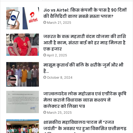
Jio vs Airtel: किस कंपनी के पास है 90 दिनों
की वैलिडिटी वाला सबसे सस्ता प्लान?
March 21, 2025
जरूरत के वक्त महतारी वंदन योजना की राशि
आती है काम, संतरा बाई को हर माह मिलता है
एक हजार
April 2, 2025
मासूम कृतार्थ की बलि के शरीके जुर्म और भी
हैं…
October 8, 2024
जाज़्वलयदेव लोक महोत्सव एवं एग्रीटेक कृषि
मेला कराने विधायक व्यास कश्यप ने
कलेक्टर को लिखा पत्र
March 25, 2025
शासकीय महाविद्यालय पाटन में “रजत
जयंती” के अवसर पर हुआ विकसित छत्तीसगढ़