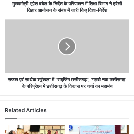
विभाग
मुख्यमंत्री भूपेश बघेल के निर्देश के परिपालन में शिक्षा विभाग ने हरेली
ने
तिहार आयोजन के संबंध में जारी किए दिशा-निर्देश
हरेली
तिहार
सफल
आयोजन
एवं
के
सार्थक
संबंध
श्रृंखला
में
में
जारी
”राइजिंग
किए
छत्तीसगढ़”,
दिशा-
‘गढ़बो
निर्देश
नवा
छत्तीसगढ़’
सफल एवं सार्थक श्रृंखला में ”राइजिंग छत्तीसगढ़”, ‘गढ़बो नवा छत्तीसगढ़’
के
के परिप्रेक्ष्य में छत्तीसगढ़ के विकास पर चर्चा का महामंच
परिप्रेक्ष्य
में
छत्तीसगढ़
Related Articles
के
विकास
पर
चर्चा