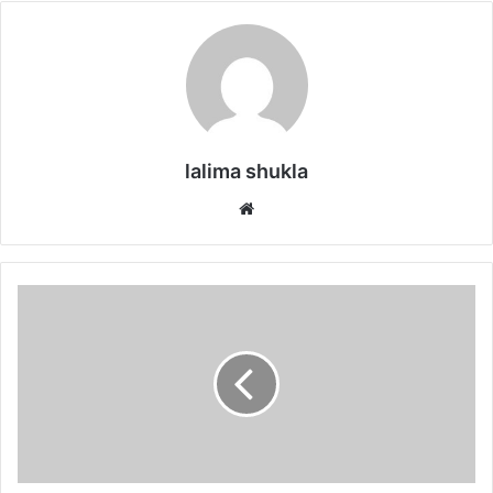
lalima shukla
Website
मुख्यमंत्री
भूपेश
बघेल
के
निर्देश
के
परिपालन
में
शिक्षा