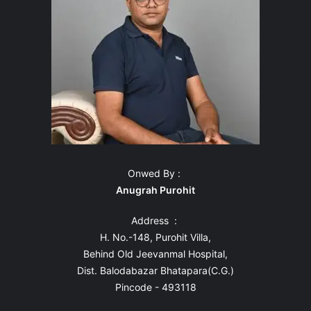
Onwed By :
Anugrah Purohit
Address :
H. No.-148, Purohit Villa,
Behind Old Jeevanmal Hospital,
Dist. Balodabazar Bhatapara(C.G.)
Pincode - 493118