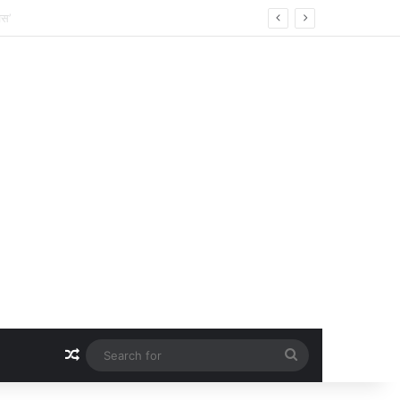
Random Article
Search
for