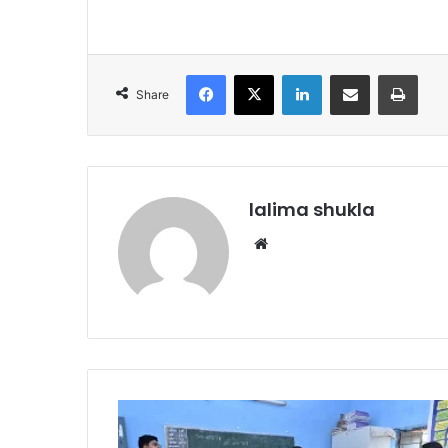
Facebook
X
LinkedIn
Share via Email
Print
Share
lalima shukla
Website
कलेक्टर
ने