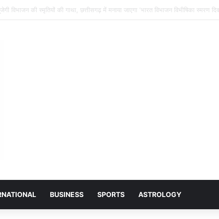
ा ग्राउंड में आयोजित शिव महापुराण में सम्मिलित हुए राजेश्री महन्त रामसुंदर दास
RNATIONAL
BUSINESS
SPORTS
ASTROLOGY