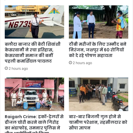
ये
Video…
बलौदा बाजार की बेटी शिवांशी
टीबी मरीजों के लिए उम्मीद बने
केसरवानी ने रचा इतिहास,
निरंजन, जशपुर में 60 रोगियों
केसरवानी समाज की बनीं
को दे रहे पोषण सहायता
पहली कमर्शियल पायलट
2 hours ago
2 hours ago
Raigarh Crime: ट्रकों-ट्रेलरों से
बार-बार बिजली गुल होने से
डीजल चोरी करने वाले गिरोह
ग्रामीण परेशान, तहसीलदार को
का भंडाफोड़, तमनार पुलिस ने
सौंपा ज्ञापन