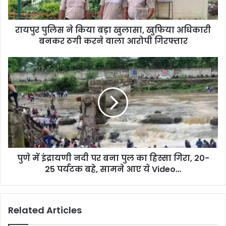
अधिकारी
बनकर
रायपुर पुलिस ने किया बड़ा खुलासा, खुफिया अधिकारी
ठगी
करने
बनकर ठगी करने वाला आरोपी गिरफ्तार
वाला
आरोपी
पुणे
गिरफ्तार
में
इंद्रायणी
नदी
पर
बना
पुल
का
हिस्सा
पुणे में इंद्रायणी नदी पर बना पुल का हिस्सा गिरा, 20-
गिरा,
20-
25 पर्यटक बहे, सामने आए ये Video…
25
पर्यटक
बहे,
Related Articles
सामने
आए