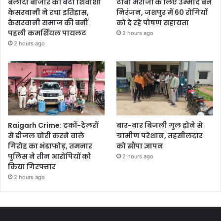
बलौदा बाजार की बेटी शिवांशी
टीबी मरीजों के लिए उम्मीद बने
केसरवानी ने रचा इतिहास,
निरंजन, जशपुर में 60 रोगियों
केसरवानी समाज की बनीं
को दे रहे पोषण सहायता
पहली कमर्शियल पायलट
2 hours ago
2 hours ago
Raigarh Crime: ट्रकों-ट्रेलरों
बार-बार बिजली गुल होने से
से डीजल चोरी करने वाले
ग्रामीण परेशान, तहसीलदार
गिरोह का भंडाफोड़, तमनार
को सौंपा ज्ञापन
पुलिस ने तीन आरोपियों को
2 hours ago
किया गिरफ्तार
2 hours ago