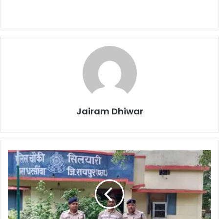
Jairam Dhiwar
रायपुर
पुलिस
ने
किया
बड़ा
खुलासा,
खुफिया