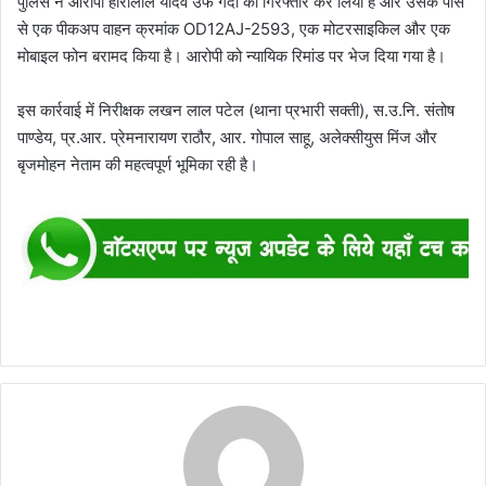
पुलिस ने आरोपी हीरालाल यादव उर्फ गदा को गिरफ्तार कर लिया है और उसके पास
से एक पीकअप वाहन क्रमांक OD12AJ-2593, एक मोटरसाइकिल और एक
मोबाइल फोन बरामद किया है। आरोपी को न्यायिक रिमांड पर भेज दिया गया है।
इस कार्रवाई में निरीक्षक लखन लाल पटेल (थाना प्रभारी सक्ती), स.उ.नि. संतोष
पाण्डेय, प्र.आर. प्रेमनारायण राठौर, आर. गोपाल साहू, अलेक्सीयुस मिंज और
बृजमोहन नेताम की महत्वपूर्ण भूमिका रही है।