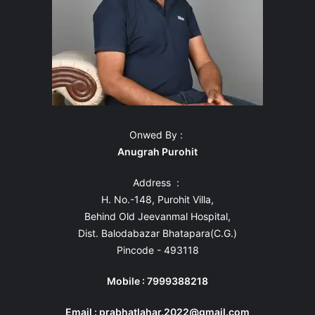
Onwed By :
Anugrah Purohit
Address :
H. No.-148, Purohit Villa,
Behind Old Jeevanmal Hospital,
Dist. Balodabazar Bhatapara(C.G.)
Pincode - 493118
Mobile : 7999388218
Email : prabhatlahar.2022@gmail.com