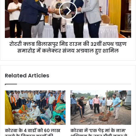
मिड
टाउन
की
32वीं
शपथ
ग्रहण
रोटरी क्लब बिलासपुर मिड टाउन की 32वीं शपथ ग्रहण
समारोह
में
समारोह में कलेक्टर संजय अग्रवाल हुए शामिल
कलेक्टर
संजय
अग्रवाल
Related Articles
हुए
शामिल
कोरबा के 4 वार्डों को 60 लाख
कोरबा में ‘एक पेड़ मां के नाम’