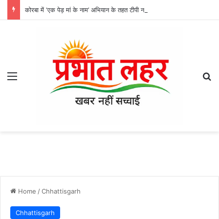
कोरबा में ‘एक पेड़ मां के नाम’ अभियान के तहत टीपी नगर से तुलसी एजेंसी तक हुआ वृक्षारोपण, हरित कोरबा की मुहिम को मिली रफ्तार
Menu
Se
Home
/
Chhattisgarh
Chhattisgarh