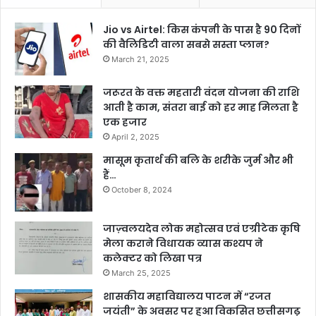
Jio vs Airtel: किस कंपनी के पास है 90 दिनों
की वैलिडिटी वाला सबसे सस्ता प्लान?
March 21, 2025
जरूरत के वक्त महतारी वंदन योजना की राशि
आती है काम, संतरा बाई को हर माह मिलता है
एक हजार
April 2, 2025
मासूम कृतार्थ की बलि के शरीके जुर्म और भी
हैं…
October 8, 2024
जाज़्वलयदेव लोक महोत्सव एवं एग्रीटेक कृषि
मेला कराने विधायक व्यास कश्यप ने
कलेक्टर को लिखा पत्र
March 25, 2025
शासकीय महाविद्यालय पाटन में “रजत
जयंती” के अवसर पर हुआ विकसित छत्तीसगढ़