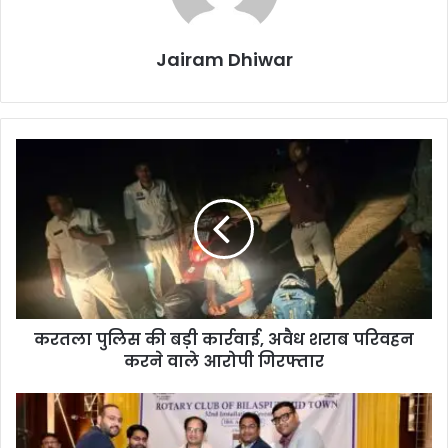
Jairam Dhiwar
करतला
पुलिस
की
बड़ी
कार्रवाई,
अवैध
शराब
परिवहन
करने
करतला पुलिस की बड़ी कार्रवाई, अवैध शराब परिवहन
वाले
आरोपी
करने वाले आरोपी गिरफ्तार
गिरफ्तार
रोटरी
क्लब
बिलासपुर