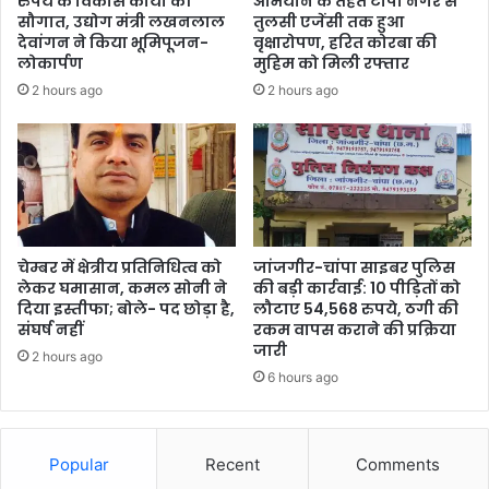
रुपये के विकास कार्यों की
अभियान के तहत टीपी नगर से
सौगात, उद्योग मंत्री लखनलाल
तुलसी एजेंसी तक हुआ
देवांगन ने किया भूमिपूजन-
वृक्षारोपण, हरित कोरबा की
लोकार्पण
मुहिम को मिली रफ्तार
2 hours ago
2 hours ago
चेम्बर में क्षेत्रीय प्रतिनिधित्व को
जांजगीर-चांपा साइबर पुलिस
लेकर घमासान, कमल सोनी ने
की बड़ी कार्रवाई: 10 पीड़ितों को
दिया इस्तीफा; बोले- पद छोड़ा है,
लौटाए 54,568 रुपये, ठगी की
संघर्ष नहीं
रकम वापस कराने की प्रक्रिया
जारी
2 hours ago
6 hours ago
Popular
Recent
Comments