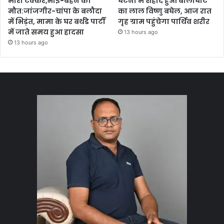
मारी टक्कर,भाई-बहन की
घटना में शहीद हुआ बालाघाट
मौत:जांजगीर-चांपा के बलौदा
का लाल विष्णु बघेल, आज रात
में भिड़ंत, मामा के घर बर्थडे पार्टी
गृह ग्राम पहुंचेगा पार्थिव शरीर
में जाते समय हुआ हादसा
13 hours ago
13 hours ago