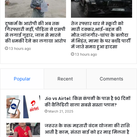
दुष्कर्म के आरोपी की अब तक
तेज रफ्तार थार ने स्कूटी को
गिरफ्तारी नहीं, पीड़िता ने एसपी
मारी टक्कर,भाई-बहन की
से लगाई गुहार, जान से मारने
मौत:जांजगीर-चांपा के बलौदा
की धमकी देने का लगाया आरोप
में भिड़ंत, मामा के घर बर्थडे पार्टी
में जाते समय हुआ हादसा
13 hours ago
13 hours ago
Popular
Recent
Comments
Jio vs Airtel: किस कंपनी के पास है 90 दिनों
की वैलिडिटी वाला सबसे सस्ता प्लान?
March 21, 2025
जरूरत के वक्त महतारी वंदन योजना की राशि
आती है काम, संतरा बाई को हर माह मिलता है