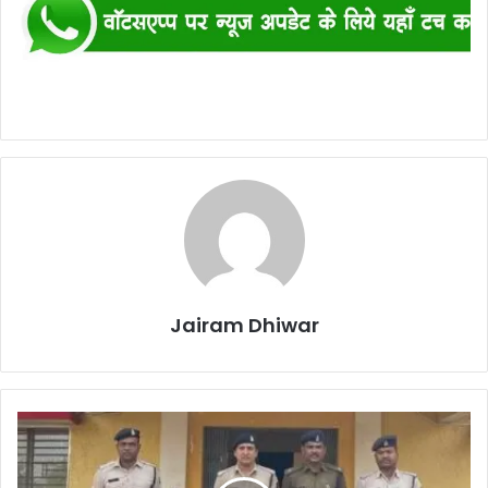
Jairam Dhiwar
मारपीट
कर
हत्या