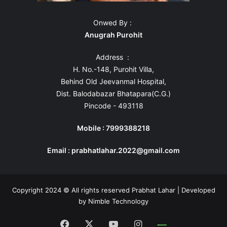
Onwed By :
Anugrah Purohit
Address :
H. No.-148, Purohit Villa,
Behind Old Jeevanmal Hospital,
Dist. Balodabazar Bhatapara(C.G.)
Pincode - 493118
Mobile : 7999388218
Email : prabhatlahar.2022@gmail.com
Copyright 2024 © All rights reserved Prabhat Lahar | Developed
by
Nimble Technology
Facebook
X
YouTube
Instagram
Whatsapp