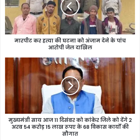
की
घटना
को
अंजाम
देने
के
मारपीट कर हत्या की घटना को अंजाम देने के पांच
पांच
आरोपी
आरोपी जेल दाखिल
जेल
दाखिल
मुख्यमंत्री
साय
आज
11
दिसंबर
को
कांकेर
जिले
को
मुख्यमंत्री साय आज 11 दिसंबर को कांकेर जिले को देंगे 2
देंगे
2
अरब 54 करोड़ 15 लाख रूपए के 68 विकास कार्यों की
अरब
सौगात
54