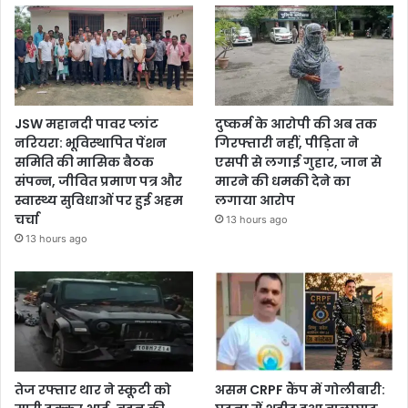
JSW महानदी पावर प्लांट
दुष्कर्म के आरोपी की अब तक
नरियरा: भूविस्थापित पेंशन
गिरफ्तारी नहीं, पीड़िता ने
समिति की मासिक बैठक
एसपी से लगाई गुहार, जान से
संपन्न, जीवित प्रमाण पत्र और
मारने की धमकी देने का
स्वास्थ्य सुविधाओं पर हुई अहम
लगाया आरोप
चर्चा
13 hours ago
13 hours ago
तेज रफ्तार थार ने स्कूटी को
असम CRPF कैंप में गोलीबारी: