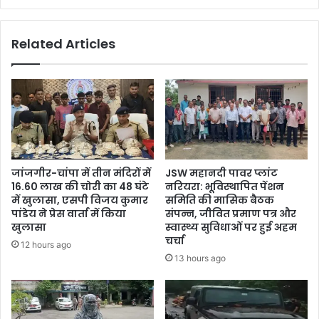
करोड़
15
Related Articles
लाख
रूपए
के
68
विकास
कार्यों
की
सौगात
जांजगीर-चांपा में तीन मंदिरों में
JSW महानदी पावर प्लांट
16.60 लाख की चोरी का 48 घंटे
नरियरा: भूविस्थापित पेंशन
में खुलासा, एसपी विजय कुमार
समिति की मासिक बैठक
पांडेय ने प्रेस वार्ता में किया
संपन्न, जीवित प्रमाण पत्र और
खुलासा
स्वास्थ्य सुविधाओं पर हुई अहम
चर्चा
12 hours ago
13 hours ago