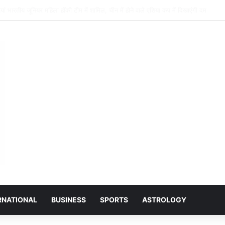
 जानकारी अंतिम छोर तक पहुंचे, तभी विकसित भारत का होगा संकल्प साकार -श्री नेहरू राम निषाद’
RNATIONAL
BUSINESS
SPORTS
ASTROLOGY