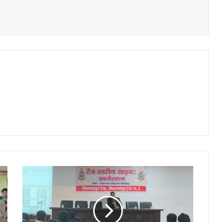
रेंज
स्तरीय
सायबर
कार्यशाला
के