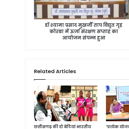
विद्युत
गृह
कोरबा
में
डॉ श्यामा प्रसाद मुखर्जी ताप विद्युत गृह
ऊर्जा
संरक्षण
कोरबा में ऊर्जा संरक्षण सप्ताह का
सप्ताह
आयोजन संपन्न हुआ
का
आयोजन
संपन्न
हुआ
Related Articles
छत्तीसगढ़ की दो बेटियां भारतीय
’प्रत्येक य