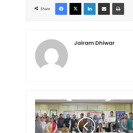
Facebook
X
LinkedIn
Share via Email
Print
Share
Jairam Dhiwar
डॉ
श्यामा
प्रसाद
मुखर्जी
ताप