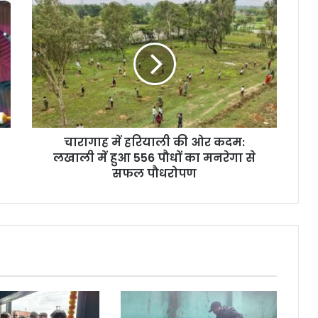
चारागाह
में
हरियाली
की
ओर
कदम:
लखाली
में
हुआ
चारागाह में हरियाली की ओर कदम:
556
पौधों
लखाली में हुआ 556 पौधों का मनरेगा से
का
सफल पौधरोपण
मनरेगा
से
सफल
पौधरोपण