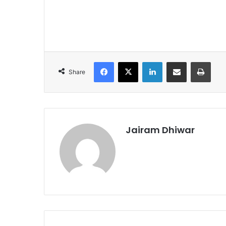
Facebook
X
LinkedIn
Share via Email
Print
Share
Jairam Dhiwar