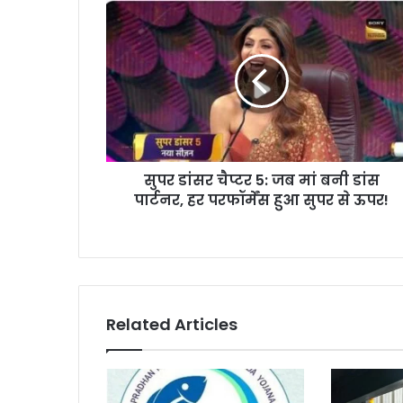
सुपर
डांसर
चैप्टर
5:
जब
मां
बनी
डांस
पार्टनर,
सुपर डांसर चैप्टर 5: जब मां बनी डांस
हर
परफॉर्मेंस
पार्टनर, हर परफॉर्मेंस हुआ सुपर से ऊपर!
हुआ
सुपर
से
ऊपर!
Related Articles