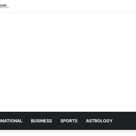
ोमैटिक मैकेनिकल सैंपलर शुरू, कोयला गुणवत्ता जांच होगी पूरी तरह स्वचालित
RNATIONAL
BUSINESS
SPORTS
ASTROLOGY