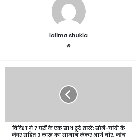
lalima shukla
Website
विदिशा
में
7
घरों
के
एक
साथ
टूटे
ताले:
विदिशा में 7 घरों के एक साथ टूटे ताले: सोने-चांदी के
सोने-
चांदी
जेवर सहित 3 लाख का सामान लेकर भागे चोर, जांच