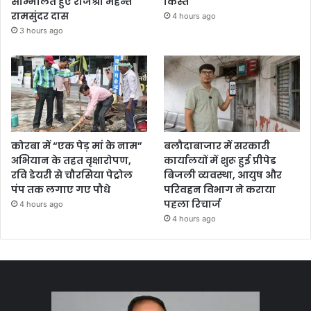
सम्मिलित हुए राजेश्री महन्त
किस्त
रामसुंदर दास
4 hours ago
3 hours ago
कोरबा में “एक पेड़ मां के नाम”
बलौदाबाजार में सरकारी
अभियान के तहत वृक्षारोपण,
कार्यालयों में शुरू हुई प्रीपेड
रवि डेयरी से चौरसिया पेट्रोल
बिजली व्यवस्था, आयुष और
पंप तक लगाए गए पौधे
परिवहन विभाग ने कराया
पहला रिचार्ज
4 hours ago
4 hours ago