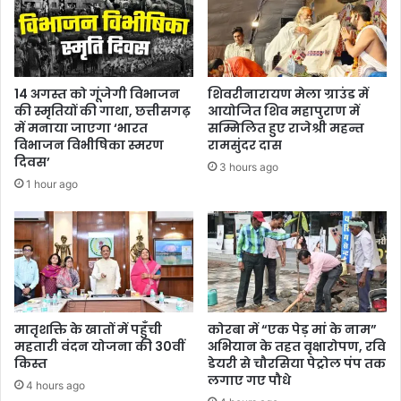
बच्चों
ने
लिया
हिस्सा
14 अगस्त को गूंजेगी विभाजन
शिवरीनारायण मेला ग्राउंड में
की स्मृतियों की गाथा, छत्तीसगढ़
आयोजित शिव महापुराण में
में मनाया जाएगा ‘भारत
सम्मिलित हुए राजेश्री महन्त
विभाजन विभीषिका स्मरण
रामसुंदर दास
दिवस’
3 hours ago
1 hour ago
मातृशक्ति के खातों में पहुँची
कोरबा में “एक पेड़ मां के नाम”
महतारी वंदन योजना की 30वीं
अभियान के तहत वृक्षारोपण, रवि
किस्त
डेयरी से चौरसिया पेट्रोल पंप तक
लगाए गए पौधे
4 hours ago