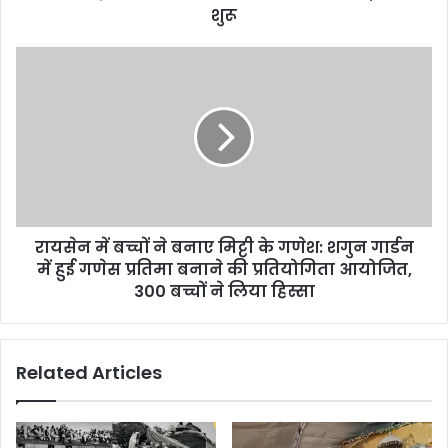
के
शुरू
जेवर
सहित
रायसेन
3
में
लाख
बच्चों
का
ने
सामान
बनाए
लेकर
मिट्टी
भागे
के
चोर,
गणेश:
जांच
शगुन
शुरू
रायसेन में बच्चों ने बनाए मिट्टी के गणेश: शगुन गार्डन
गार्डन
में
में हुई गणेस प्रतिमा बनाने की प्रतियोगिता आयोजित,
हुई
300 बच्चों ने लिया हिस्सा
गणेस
प्रतिमा
बनाने
Related Articles
की
प्रतियोगिता
आयोजित,
300