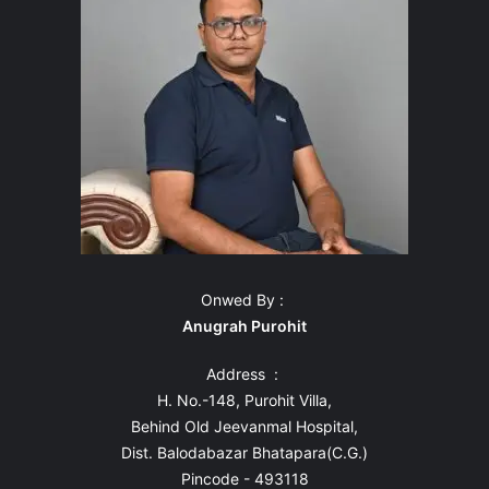
Onwed By :
Anugrah Purohit
Address :
H. No.-148, Purohit Villa,
Behind Old Jeevanmal Hospital,
Dist. Balodabazar Bhatapara(C.G.)
Pincode - 493118