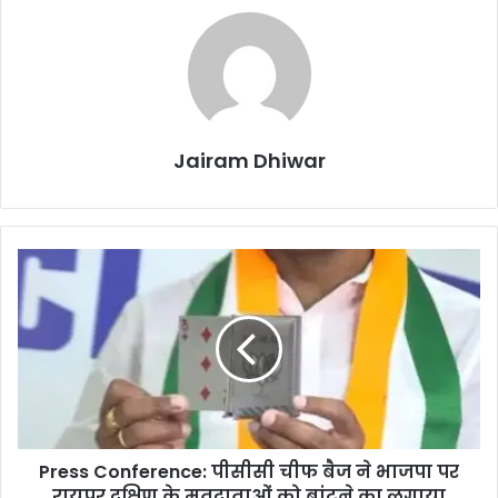
Jairam Dhiwar
Press
Conference:
पीसीसी
चीफ
बैज
ने
भाजपा
पर
रायपुर
Press Conference: पीसीसी चीफ बैज ने भाजपा पर
दक्षिण
के
रायपुर दक्षिण के मतदाताओं को बांटने का लगाया