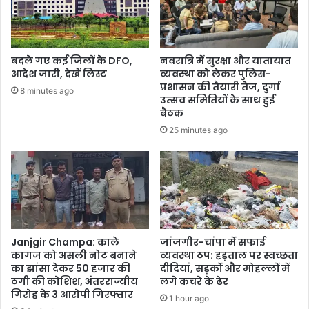
बदले गए कई जिलों के DFO,
नवरात्रि में सुरक्षा और यातायात
आदेश जारी, देखें लिस्ट
व्यवस्था को लेकर पुलिस-
प्रशासन की तैयारी तेज, दुर्गा
8 minutes ago
उत्सव समितियों के साथ हुई
बैठक
25 minutes ago
Janjgir Champa: काले
जांजगीर-चांपा में सफाई
कागज को असली नोट बनाने
व्यवस्था ठप: हड़ताल पर स्वच्छता
का झांसा देकर 50 हजार की
दीदियां, सड़कों और मोहल्लों में
ठगी की कोशिश, अंतरराज्यीय
लगे कचरे के ढेर
गिरोह के 3 आरोपी गिरफ्तार
1 hour ago