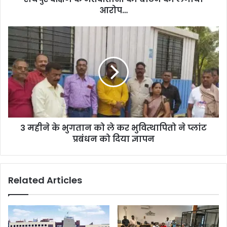
मतदाताओं
आरोप…
को
बांटने
3
का
महीने
लगाया
के
आरोप…
भुगतान
को
ले
कर
भुवित्थापितो
ने
3 महीने के भुगतान को ले कर भुवित्थापितो ने प्लांट
प्लांट
प्रबंधन
प्रबंधन को दिया ज्ञापन
को
दिया
ज्ञापन
Related Articles