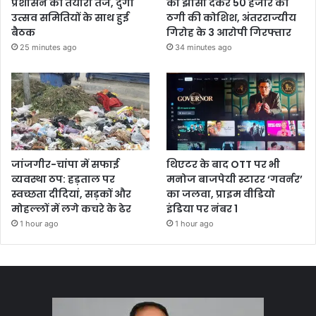
प्रशासन की तैयारी तेज, दुर्गा
का झांसा देकर 50 हजार की
उत्सव समितियों के साथ हुई
ठगी की कोशिश, अंतरराज्यीय
बैठक
गिरोह के 3 आरोपी गिरफ्तार
25 minutes ago
34 minutes ago
जांजगीर-चांपा में सफाई
थिएटर के बाद OTT पर भी
व्यवस्था ठप: हड़ताल पर
मनोज बाजपेयी स्टारर ‘गवर्नर’
स्वच्छता दीदियां, सड़कों और
का जलवा, प्राइम वीडियो
मोहल्लों में लगे कचरे के ढेर
इंडिया पर नंबर 1
1 hour ago
1 hour ago