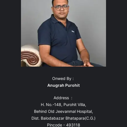
Onwed By :
Anugrah Purohit
Address :
H. No.-148, Purohit Villa,
Behind Old Jeevanmal Hospital,
Dist. Balodabazar Bhatapara(C.G.)
Pincode - 493118