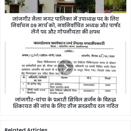
पद
के
लिए
जांजगीर नैला नगर पालिका में उपाध्यक्ष पद के लिए
निर्वाचन
09
निर्वाचन 09 मार्च को, नवनिर्वाचित अध्यक्ष और पार्षद
मार्च
लेंगे पद और गोपनीयता की शपथ
को,
नवनिर्वाचित
जांजगीर-
अध्यक्ष
चांपा
और
के
पार्षद
प्रभारी
लेंगे
सिविल
पद
सर्जन
और
के
गोपनीयता
विरुद्ध
की
शिकायत
शपथ
जांजगीर-चांपा के प्रभारी सिविल सर्जन के विरुद्ध
की
जांच
शिकायत की जांच के लिए तीन सदस्यीय दल गठित
के
लिए
तीन
Related Articles
सदस्यीय