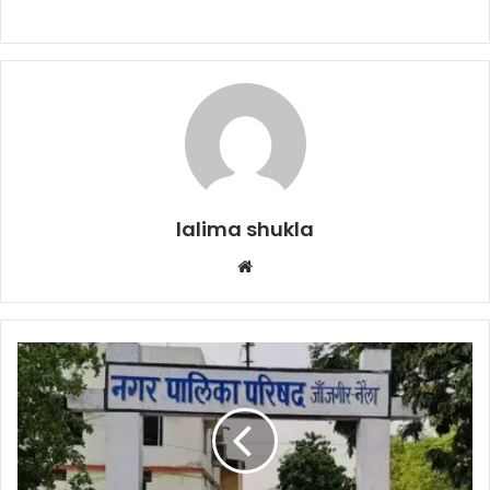
lalima shukla
Website
जांजगीर
नैला
नगर
पालिका
में
उपाध्यक्ष