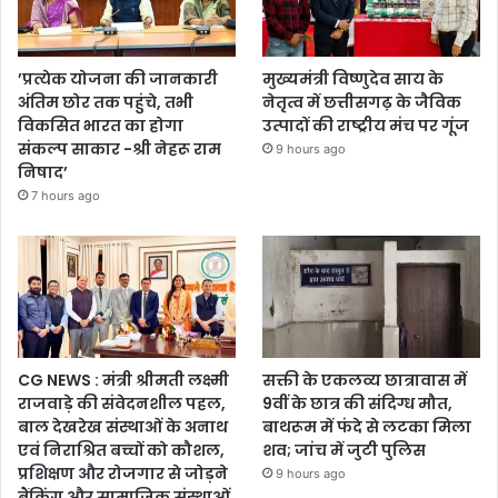
’प्रत्येक योजना की जानकारी
मुख्यमंत्री विष्णुदेव साय के
अंतिम छोर तक पहुंचे, तभी
नेतृत्व में छत्तीसगढ़ के जैविक
विकसित भारत का होगा
उत्पादों की राष्ट्रीय मंच पर गूंज
संकल्प साकार -श्री नेहरू राम
9 hours ago
निषाद’
7 hours ago
CG NEWS : मंत्री श्रीमती लक्ष्मी
सक्ती के एकलव्य छात्रावास में
राजवाड़े की संवेदनशील पहल,
9वीं के छात्र की संदिग्ध मौत,
बाल देखरेख संस्थाओं के अनाथ
बाथरूम में फंदे से लटका मिला
एवं निराश्रित बच्चों को कौशल,
शव; जांच में जुटी पुलिस
प्रशिक्षण और रोजगार से जोड़ने
9 hours ago
बैंकिंग और सामाजिक संस्थाओं