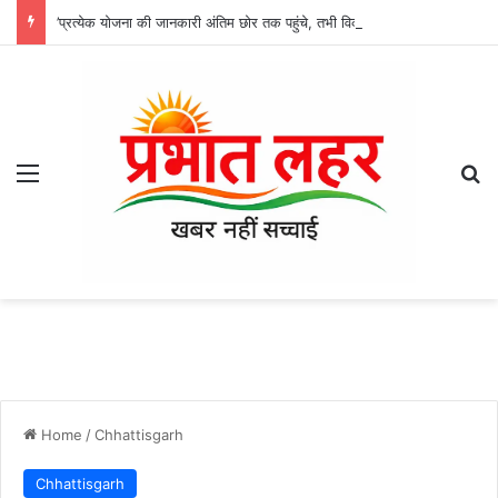
’प्रत्येक योजना की जानकारी अंतिम छोर तक पहुंचे, तभी विकसित भारत का होगा संकल्प साकार -श्री नेहरू राम निषाद’
Menu
Se
Home
/
Chhattisgarh
Chhattisgarh