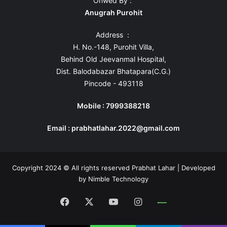
Onwed By :
Anugrah Purohit
Address :
H. No.-148, Purohit Villa,
Behind Old Jeevanmal Hospital,
Dist. Balodabazar Bhatapara(C.G.)
Pincode - 493118
Mobile : 7999388218
Email : prabhatlahar.2022@gmail.com
Copyright 2024 © All rights reserved Prabhat Lahar | Developed
by
Nimble Technology
Facebook
X
YouTube
Instagram
Whatsapp