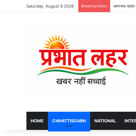
Saturday, August 8 2026
Breaking News
पेंड्रा में साइ
HOME
CHHATTISGARH
NATIONAL
INTE