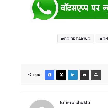
CG BREAKING
Cr
Facebook
X
LinkedIn
Share via Email
Print
Share
lalima shukla