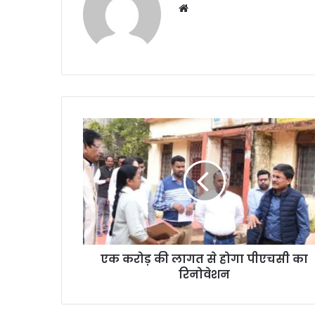
Website
एक
करोड़
की
लागत
से
होगा
पीएचसी
का
रिनोवेशन
एक करोड़ की लागत से होगा पीएचसी का
रिनोवेशन