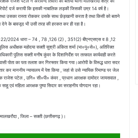
िरीक्षक राजेश पटेल ने अरविन्द तिवारी को बताया थाना मालखरौदा क्षेत्र की
िपोर्ट दर्ज करायी कि इसकी नाबालिक लड़की जिसकी उम्र 14 वर्ष है।
था उसका रास्ता रोककर उसके साथ छेड़खानी करता है तथा किसी को बताने
 देने के बावजूद भी उसी तरह की हरकत कर ही रहा है।
ांक – 322/2024 धारा – 74 , 78 ,126 (2) , 351(2) बीएनएसएस व 8 ,12
 पुलिस अधीक्षक महोदया सक्ती सुश्री अंकिता शर्मा (भा०पु०से०), अतिरिक्त
िकारी पुलिस सक्ती मनीष कुंवर के दिशानिर्देश पर तत्काल कार्यवाही करते
र्ष निवासी पोता का पता तलाश कर गिरफ्तार किया गया।आरोपी के विरूद्ध धारा सदर
ार कर माननीय न्यायालय में पेश किया , जहां से उसे न्यायिक रिमाण्ड पर जेल
ीक्षक राजेश पटेल , उनि० सी०पी० कंवर , प्रधान आरक्षक दामोदर जायसवाल ,
शोक साहू एवं महिला आरक्षक पुष्पा सिदार का सराहनीय योगदान रहा।
ा – मालखरौदा , जिला – सक्ती (छत्तीसगढ़ )।