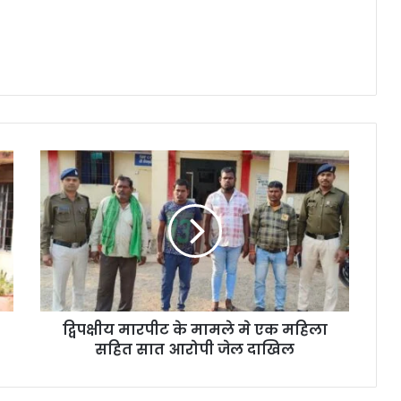
द्विपक्षीय
मारपीट
के
मामले
मे
एक
महिला
सहित
सात
द्विपक्षीय मारपीट के मामले मे एक महिला
आरोपी
जेल
सहित सात आरोपी जेल दाखिल
दाखिल