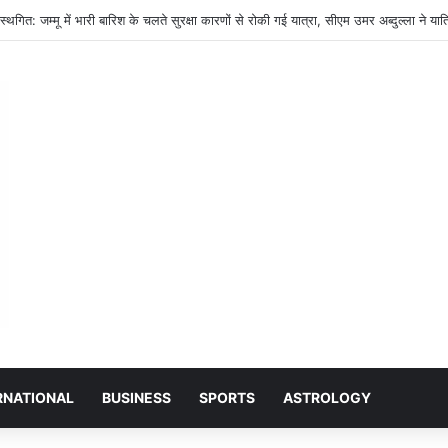
किल वितरण योजना पर उठे सवाल, छात्राओं को मिली खराब और टूटी-फूटी साइकिलें; नगर पालिका अध्य
RNATIONAL
BUSINESS
SPORTS
ASTROLOGY