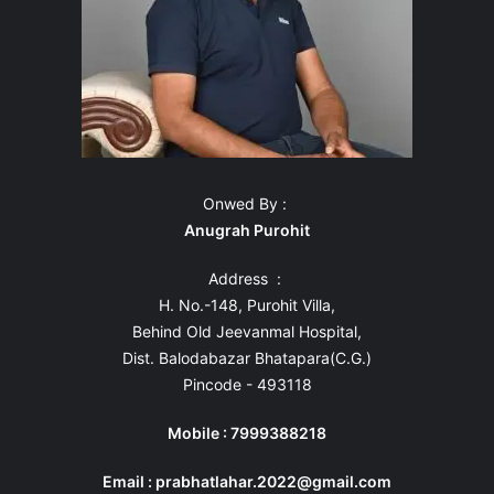
Onwed By :
Anugrah Purohit
Address :
H. No.-148, Purohit Villa,
Behind Old Jeevanmal Hospital,
Dist. Balodabazar Bhatapara(C.G.)
Pincode - 493118
Mobile : 7999388218
Email : prabhatlahar.2022@gmail.com