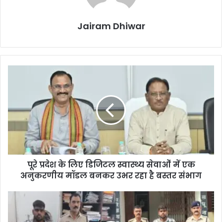
Jairam Dhiwar
पूरे
प्रदेश
के
लिए
डिजिटल
स्वास्थ्य
सेवाओं
में
एक
पूरे प्रदेश के लिए डिजिटल स्वास्थ्य सेवाओं में एक
अनुकरणीय
मॉडल
अनुकरणीय मॉडल बनकर उभर रहा है बस्तर संभाग
बनकर
उभर
रायपुर
रहा
पुलिस
है
की