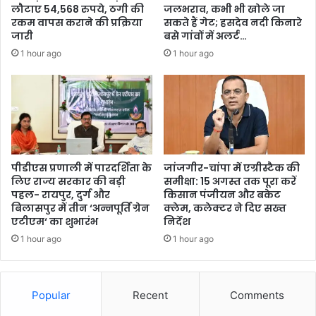
लौटाए 54,568 रुपये, ठगी की
जलभराव, कभी भी खोले जा
रकम वापस कराने की प्रक्रिया
सकते हैं गेट; हसदेव नदी किनारे
जारी
बसे गांवों में अलर्ट…
1 hour ago
1 hour ago
पीडीएस प्रणाली में पारदर्शिता के
जांजगीर-चांपा में एग्रीस्टैक की
लिए राज्य सरकार की बड़ी
समीक्षा: 15 अगस्त तक पूरा करें
पहल- रायपुर, दुर्ग और
किसान पंजीयन और बकेट
बिलासपुर में तीन ‘अन्नपूर्ति ग्रेन
क्लेम, कलेक्टर ने दिए सख्त
एटीएम‘ का शुभारंभ
निर्देश
1 hour ago
1 hour ago
Popular
Recent
Comments