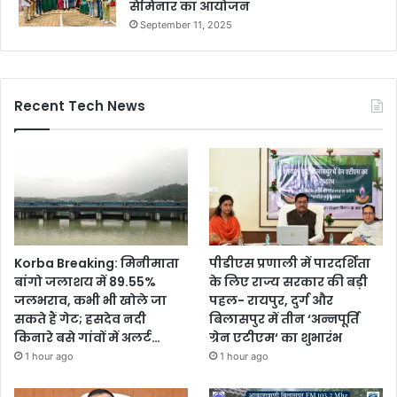
सेमिनार का आयोजन
September 11, 2025
Recent Tech News
Korba Breaking: मिनीमाता
पीडीएस प्रणाली में पारदर्शिता
बांगो जलाशय में 89.55%
के लिए राज्य सरकार की बड़ी
जलभराव, कभी भी खोले जा
पहल- रायपुर, दुर्ग और
सकते हैं गेट; हसदेव नदी
बिलासपुर में तीन ‘अन्नपूर्ति
किनारे बसे गांवों में अलर्ट…
ग्रेन एटीएम‘ का शुभारंभ
1 hour ago
1 hour ago