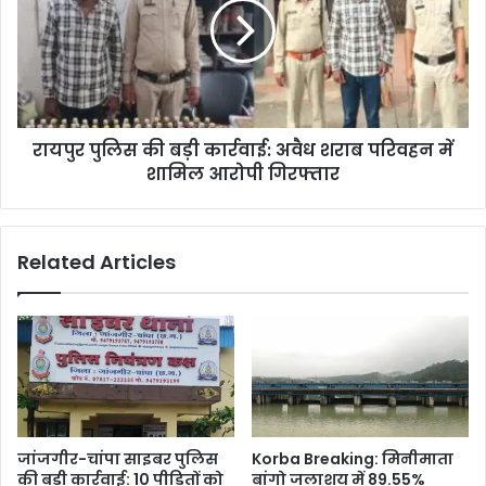
बस्तर
बड़ी
संभाग
कार्रवाई:
अवैध
शराब
परिवहन
में
रायपुर पुलिस की बड़ी कार्रवाई: अवैध शराब परिवहन में
शामिल
आरोपी
शामिल आरोपी गिरफ्तार
गिरफ्तार
Related Articles
जांजगीर-चांपा साइबर पुलिस
Korba Breaking: मिनीमाता
की बड़ी कार्रवाई: 10 पीड़ितों को
बांगो जलाशय में 89.55%