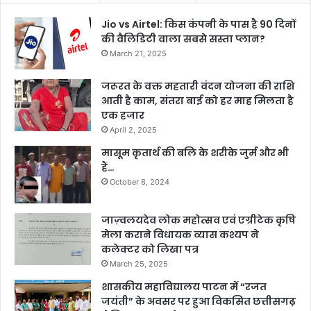
Jio vs Airtel: किस कंपनी के पास है 90 दिनों
की वैलिडिटी वाला सबसे सस्ता प्लान?
March 21, 2025
जरूरत के वक्त महतारी वंदन योजना की राशि
आती है काम, संतरा बाई को हर माह मिलता है
एक हजार
April 2, 2025
मासूम कृतार्थ की बलि के शरीके जुर्म और भी
हैं…
October 8, 2024
जाज़्वलयदेव लोक महोत्सव एवं एग्रीटेक कृषि
मेला कराने विधायक व्यास कश्यप ने
कलेक्टर को लिखा पत्र
March 25, 2025
शासकीय महाविद्यालय पाटन में “रजत
जयंती” के अवसर पर हुआ विकसित छत्तीसगढ़