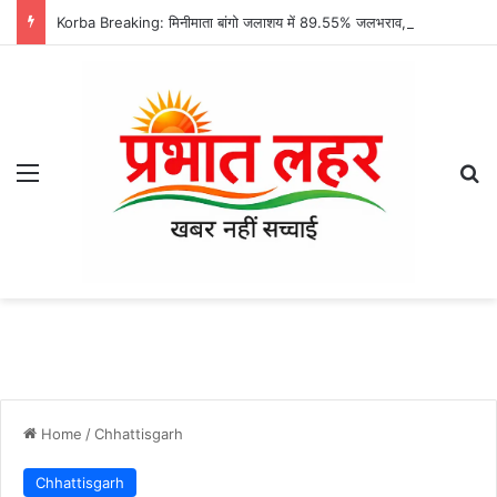
Korba Breaking: मिनीमाता बांगो जलाशय में 89.55% जलभराव, कभी भी खोले जा सकते हैं गेट; हसदेव नदी किनारे बसे गांवों में अलर्ट…
Menu
Se
Home
/
Chhattisgarh
Chhattisgarh