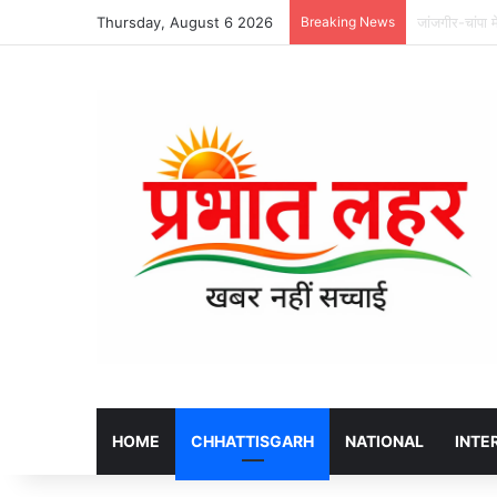
Thursday, August 6 2026
Breaking News
JSW महानदी पाव
HOME
CHHATTISGARH
NATIONAL
INTE