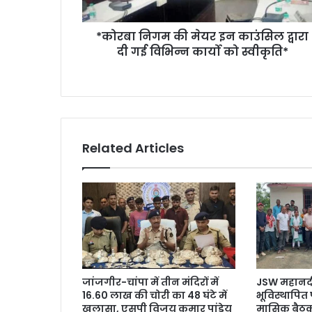
दी
गई
*कोरबा निगम की मेयर इन काउंसिल द्वारा
विभिन्न
कार्यो
दी गई विभिन्न कार्यो को स्वीकृति*
को
स्वीकृति*
Related Articles
जांजगीर-चांपा में तीन मंदिरों में
JSW महानदी 
16.60 लाख की चोरी का 48 घंटे में
भूविस्थापित
खुलासा, एसपी विजय कुमार पांडेय
मासिक बैठक