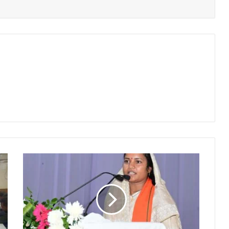
दिव्यांगों
के
कल्याण
तथा
हित
में
बेहतर