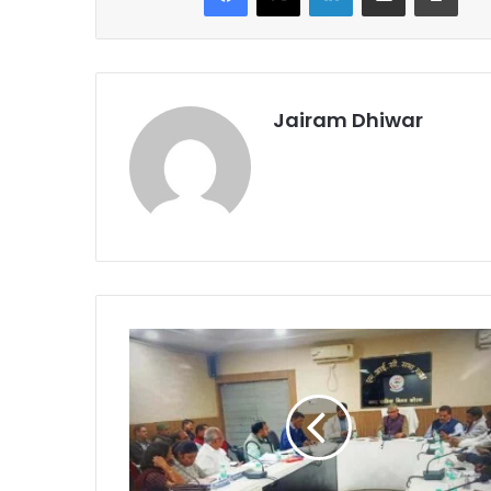
Jairam Dhiwar
*कोरबा
निगम
की
मेयर
इन
काउंसिल
द्वारा