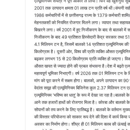
एल्यूमिनियम संयंत्र ने पूर्ण आकार ले लिया। फिर वह खुशनुमा स
2001 तक उत्पादन क्षमता 01 लाख टन प्रति वर्ष थी।कंपनी सही मा
1986 कर्मचारियों में से छत्तीसगढ़ राज्य के 1379 कर्मचारी शामिल 
मेहनतकशों को नियमित रोजगार मिलने लगा। व्यापार तथा सहायक 
बिखरने लगा। वर्ष 2001 में हुए निजीकरण के बाद से बालको में स
निजीकरण के बाद 49 प्रतिशत हिस्सेदारी केंद्र सरकार तथा 51 प्रत
4.1 मिलियन टन है, जिसमें बालको 14 प्रतिशत एल्यूमिनियम की प
किलोग्राम है। दूसरी ओर, विश्व की प्रति व्यक्ति औसत एल्यू
बढ़कर लगभग 15 से 20 किलोग्राम प्रति व्यक्ति हो जाएगा। विकाश
औसत खपत से ज्यादा होने की प्रबल संभावना है।देश में बढ़ते एल्
महत्वपूर्ण भूमिका निभाएगी। वर्ष 2026 तक 01 मिलियन टन के व
मांग को पूरा करने में सक्षम होगा। बालको, अपने उत्पादन का 90
वेदांता समूह की एल्यूमिनियम बिजिनेस कुल 2.37 मिलियन टन एल
एल्यूमिनियम ‘भविष्य का धातु’ के रूप में देखा जा रहा है।बाल
आने तक हजारों हाथों को रोजगार मिला है। कोरबा और बालको के
सोपानों को तय करने के लिए प्रतिबद्ध है। बालको के वर्तमान मुख्
की विस्तार परियोजना को साकार रूप देने की दिशा में कार्य किया ज
अवसर का निर्माण होगा। शीघ्र ही 01 मिलियन क्लब की ऊंचाई को 