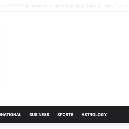
र प्लांट नरियरा: भूविस्थापित पेंशन समिति की मासिक बैठक संपन्न, जीवित प्रमाण पत्र और स्वास्थ
RNATIONAL
BUSINESS
SPORTS
ASTROLOGY