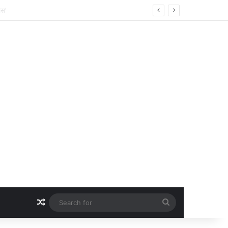
Random Article
Search
for