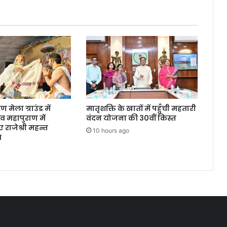
लोगों
के
मरने
की
आशंका
मेला ग्राउंड में
मातृशक्ति के खातों में पहुँची महतारी
 महापुराण में
वंदन योजना की 30वीं किस्त
 राजेश्री महन्त
10 hours ago
स