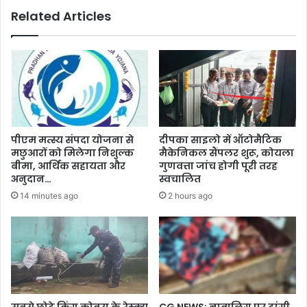
डॉ.
Related Articles
अलंग
पीएम मत्स्य संपदा योजना से
दीपका साइलो में ऑटोमैटिक
मछुआरों को मिलेगा निशुल्क
मैकेनिकल सैंपलर शुरू, कोयला
बीमा, आर्थिक सहायता और
गुणवत्ता जांच होगी पूरी तरह
अनुदान…
स्वचालित
14 minutes ago
2 hours ago