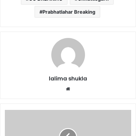
Prabhatlahar Breaking
lalima shukla
Website
NTPC
augments
its
solar