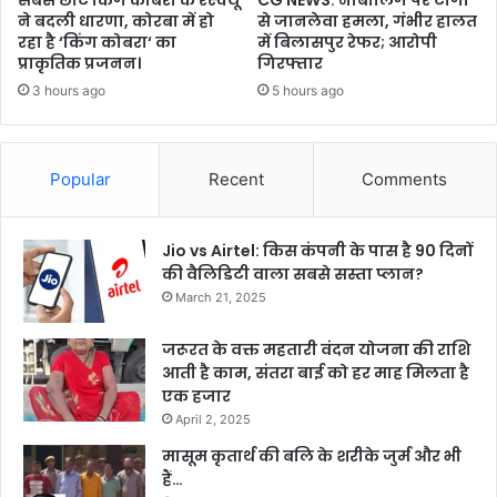
सबसे छोटे किंग कोबरा के रेस्क्यू
CG NEWS: नाबालिग पर टांगी
ने बदली धारणा, कोरबा में हो
से जानलेवा हमला, गंभीर हालत
रहा है ‘किंग कोबरा‘ का
में बिलासपुर रेफर; आरोपी
प्राकृतिक प्रजनन।
गिरफ्तार
3 hours ago
5 hours ago
Popular
Recent
Comments
Jio vs Airtel: किस कंपनी के पास है 90 दिनों
की वैलिडिटी वाला सबसे सस्ता प्लान?
March 21, 2025
जरूरत के वक्त महतारी वंदन योजना की राशि
आती है काम, संतरा बाई को हर माह मिलता है
एक हजार
April 2, 2025
मासूम कृतार्थ की बलि के शरीके जुर्म और भी
हैं…