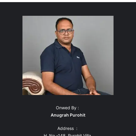
Onwed By :
Anugrah Purohit
Address :
H. No.-148, Purohit Villa,