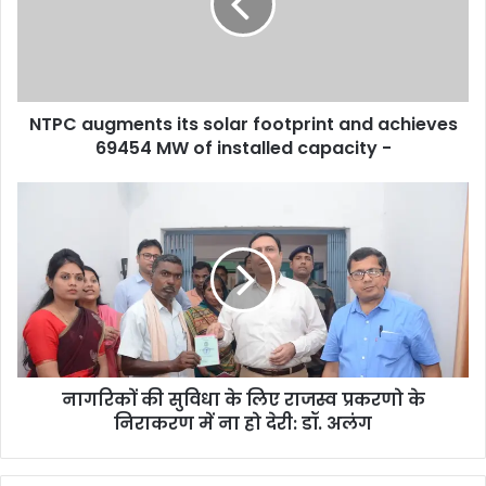
footprint
and
achieves
69454
MW
NTPC augments its solar footprint and achieves
of
installed
69454 MW of installed capacity -
capacity
-
नागरिकों
की
सुविधा
के
लिए
राजस्व
प्रकरणो
के
निराकरण
नागरिकों की सुविधा के लिए राजस्व प्रकरणो के
में
ना
निराकरण में ना हो देरी: डॉ. अलंग
हो
देरी: