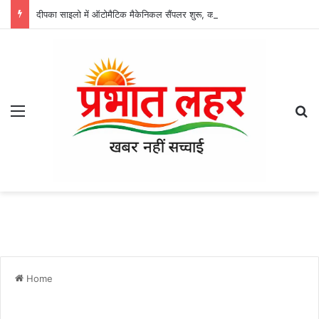
दीपका साइलो में ऑटोमैटिक मैकेनिकल सैंपलर शुरू, कोयला गुणवत्ता जांच होगी पूरी तरह स्वचालित
Menu
Se
Home