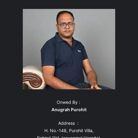
Onwed By :
Anugrah Purohit
Address :
H. No.-148, Purohit Villa,
Behind Old Jeevanmal Hospital,