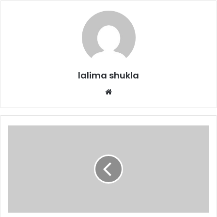
lalima shukla
Website
विधायक
चिंतामणि
ने
किया
विद्युत
उपकेंद्र
का
भूमिपूजन