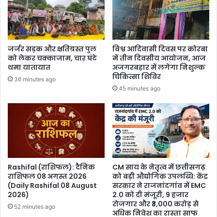
जर्जर सड़क और क्षतिग्रस्त पुल
विश्व आदिवासी दिवस पर कोरबा
को लेकर चक्काजाम, चार घंटे
में तीन दिवसीय आयोजन, आज
थमा यातायात
अजगरबहार में लगेगा निशुल्क
चिकित्सा शिविर
36 minutes ago
45 minutes ago
Rashifal (राशिफल): दैनिक
CM साय के नेतृत्व में छत्तीसगढ़
राशिफल 08 अगस्त 2026
को बड़ी औद्योगिक उपलब्धि: केंद्र
(Daily Rashifal 08 August
सरकार ने राजनांदगांव में EMC
2026)
2.0 को दी मंजूरी, 9 हजार
रोजगार और ₹3,000 करोड़ से
52 minutes ago
अधिक निवेश का रास्ता साफ