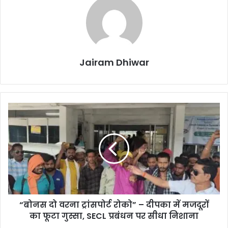
Jairam Dhiwar
“बोनस
दो
वरना
ट्रांसपोर्ट
रोको”
–
दीपका
में
मजदूरों
“बोनस दो वरना ट्रांसपोर्ट रोको” – दीपका में मजदूरों
का
फूटा
का फूटा गुस्सा, SECL प्रबंधन पर सीधा निशाना
गुस्सा,