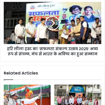
SECL
हरि
प्रबंधन
लीला
पर
ट्रस्ट
सीधा
का
निशाना
‘सफलता
संकल्प
उत्सव
2025’
भव्य
हरि लीला ट्रस्ट का ‘सफलता संकल्प उत्सव 2025’ भव्य
रूप
से
रूप से संपन्न, मंच से भारत के भविष्य का हुआ सम्मान
संपन्न,
मंच
से
Related Articles
भारत
के
भविष्य
का
हुआ
सम्मान